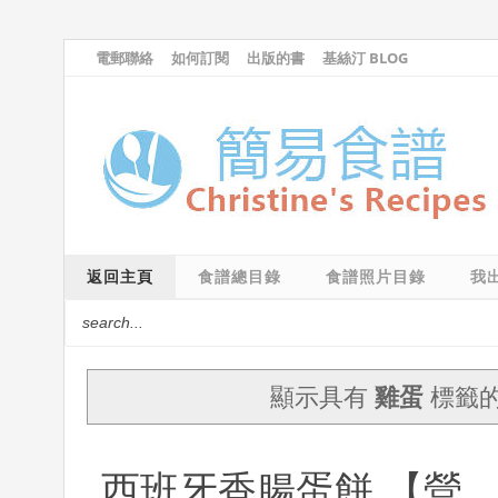
電郵聯絡
如何訂閱
出版的書
基絲汀 BLOG
返回主頁
食譜總目錄
食譜照片目錄
我
顯示具有
雞蛋
標籤
西班牙香腸蛋餅 【營