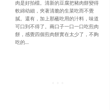
肉是好拍檔。清新的豆腐把豬肉餅變得
軟綿幼細，夾著清脆的生菜吃而不覺
膩。還有，加上那蘸吃用的汁料，味道
可口到不得了。兩口子一口一口吃煎肉
餅，感覺四個煎肉餅實在太少了，不夠
吃的...