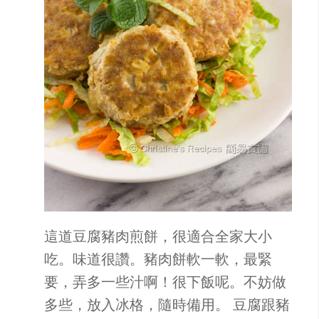
這道豆腐豬肉煎餅，很適合全家大小
吃。味道很讚。豬肉餅軟一軟，最緊
要，弄多一些汁啊！很下飯呢。不妨做
多些，放入冰格，隨時備用。 豆腐跟豬