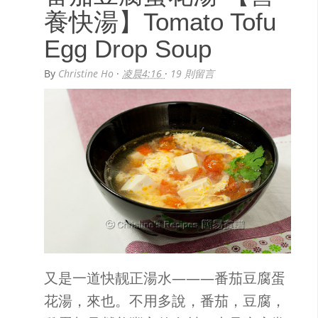
養快湯】Tomato Tofu
Egg Drop Soup
By
Christine Ho
·
凌晨4:16
·
19 則留言
又是一道快靓正湯水———番茄豆腐蛋
花湯，來也。不用多說，番茄，豆腐，