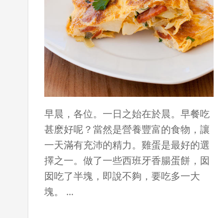
早晨，各位。一日之始在於晨。早餐吃
甚麽好呢？當然是營養豐富的食物，讓
一天滿有充沛的精力。雞蛋是最好的選
擇之一。做了一些西班牙香腸蛋餅，囡
囡吃了半塊，即說不夠，要吃多一大
塊。 ...