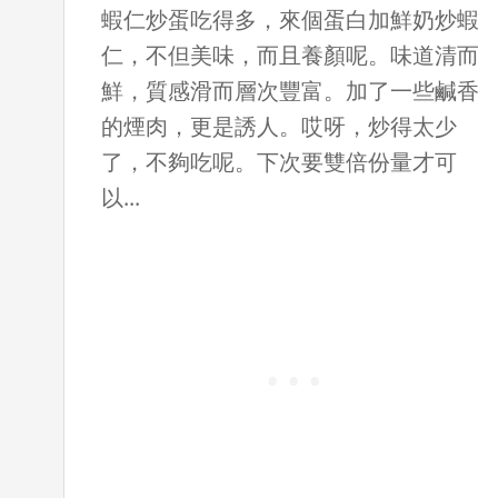
蝦仁炒蛋吃得多，來個蛋白加鮮奶炒蝦
仁，不但美味，而且養顏呢。味道清而
鮮，質感滑而層次豐富。加了一些鹹香
的煙肉，更是誘人。哎呀，炒得太少
了，不夠吃呢。下次要雙倍份量才可
以...