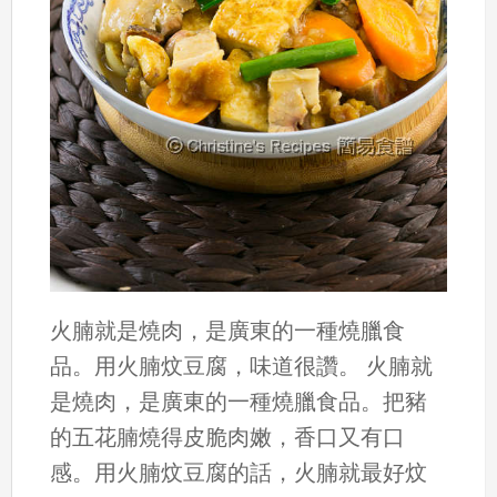
火腩就是燒肉，是廣東的一種燒臘食
品。用火腩炆豆腐，味道很讚。 火腩就
是燒肉，是廣東的一種燒臘食品。把豬
的五花腩燒得皮脆肉嫩，香口又有口
感。用火腩炆豆腐的話，火腩就最好炆