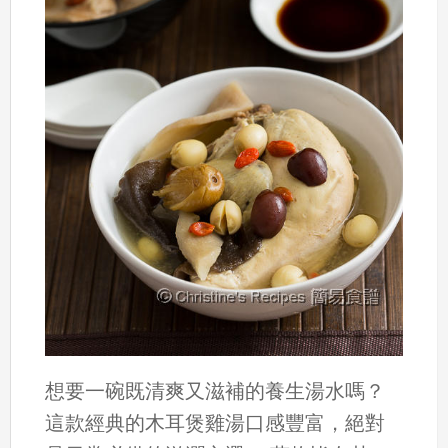
想要一碗既清爽又滋補的養生湯水嗎？
這款經典的木耳煲雞湯口感豐富，絕對