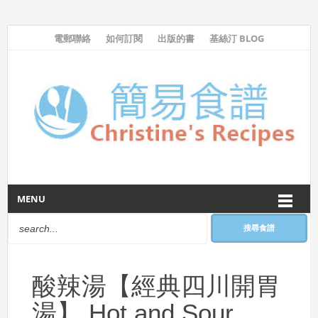
電郵聯絡
如何訂閱
出版的書
基絲汀 BLOG
MENU
搜尋食譜
酸辣湯【經典四川開胃
湯】 Hot and Sour