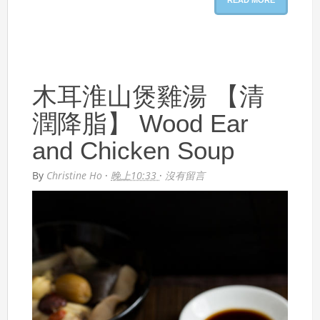
READ MORE
木耳淮山煲雞湯 【清
潤降脂】 Wood Ear
and Chicken Soup
By
Christine Ho
·
晚上10:33
·
沒有留言