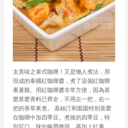
太美味之泰式咖喱！又是懶人煮法，用
現成的泰國紅咖喱醬，煮了這個紅咖喱
番薯雞。用紅咖喱醬非常方便，因為甚
麼甚麼香料已齊全，不用左一把，右一
把的香草來煮。 基絲汀和囡囡特別喜愛
在咖喱中加四季豆。煮後的四季豆，特
別可口。辣中略帶微甜。再加上紅番