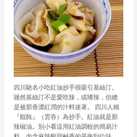
四川馳名小吃紅油抄手很吸引基絲汀。
雖然基絲汀不是愛吃辣，或嗜辣，但總
是被那香濃紅潤的汁料迷著。 四川人稱
『餛飩』（雲吞）為抄手。紅油就是那
辣椒油。別小看這用紅油調較的簡易汁
料，內含麻辣酸甜鹹香的平衡到位味