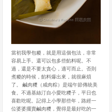
當初我學包糉，就是用這個包法，非常
容易上手。還可以包多些餡料呢。不
過，還是不要太貪心，適可而止。否則
煮糉的時候，餡料爆出來，就很麻煩
了。 鹹肉糭（咸肉粽）是端午節傳統美
食。不過基絲汀自小愛吃糭子，平日也
喜歡吃呢。記得上小學那些年，路經一
位婆婆擺賣鹹肉糭，覺得是最好吃的一