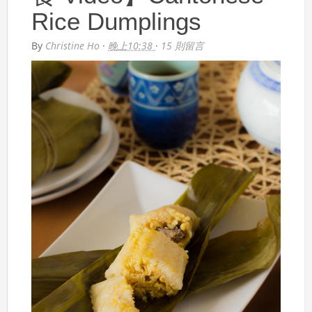
Rice Dumplings
By
Christine Ho
·
晚上10:38
·
15 則留言