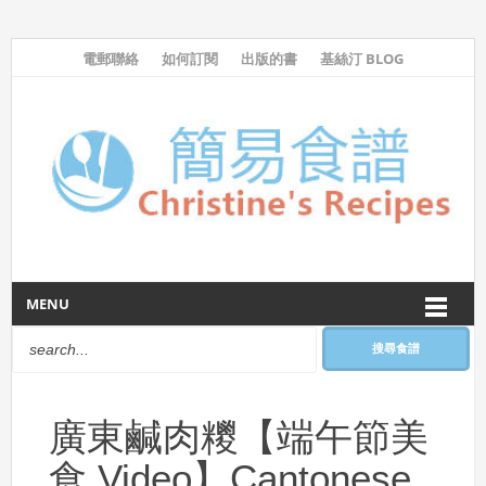
電郵聯絡
如何訂閱
出版的書
基絲汀 BLOG
MENU
搜尋食譜
廣東鹹肉糭【端午節美
食 Video】Cantonese