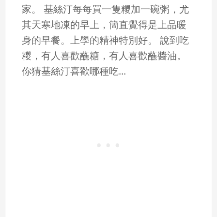
家。 基絲汀每每買一隻糭加一碗粥，尤
其天寒地凍的早上，簡直覺得是上品暖
身的早餐。上學的精神特別好。 說到吃
糭，有人喜歡蘸糖，有人喜歡蘸醬油。
你猜基絲汀喜歡哪種吃...