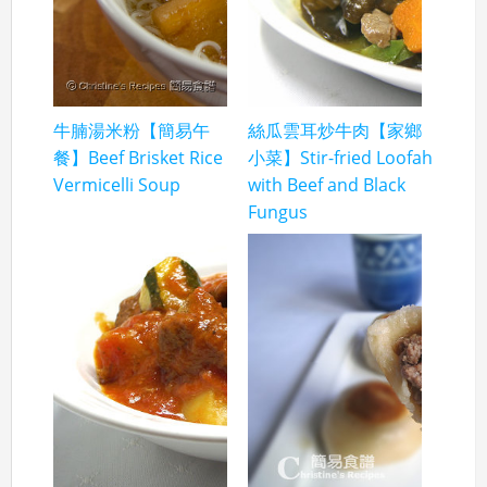
牛腩湯米粉【簡易午
絲瓜雲耳炒牛肉【家鄉
餐】Beef Brisket Rice
小菜】Stir-fried Loofah
Vermicelli Soup
with Beef and Black
Fungus