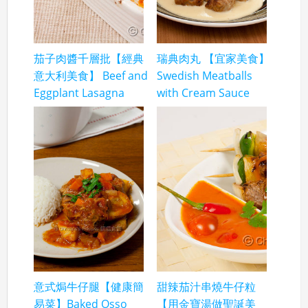
茄子肉醬千層批【經典
瑞典肉丸 【宜家美食】
意大利美食】 Beef and
Swedish Meatballs
Eggplant Lasagna
with Cream Sauce
意式焗牛仔腿【健康簡
甜辣茄汁串燒牛仔粒
易菜】Baked Osso
【用金寶湯做聖誕美