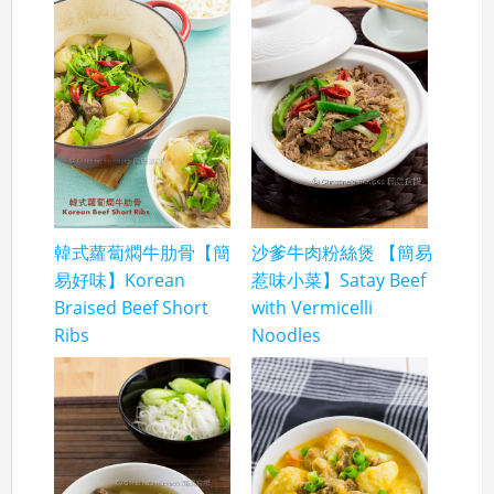
韓式蘿蔔燜牛肋骨【簡
沙爹牛肉粉絲煲 【簡易
易好味】Korean
惹味小菜】Satay Beef
Braised Beef Short
with Vermicelli
Ribs
Noodles