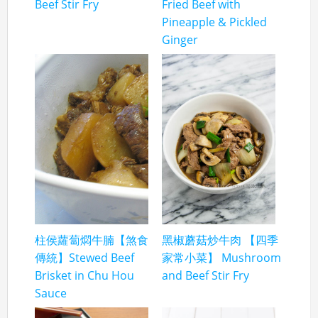
Beef Stir Fry
Fried Beef with
Pineapple & Pickled
Ginger
柱侯蘿蔔燜牛腩【煞食
黑椒蘑菇炒牛肉 【四季
傳統】Stewed Beef
家常小菜】 Mushroom
Brisket in Chu Hou
and Beef Stir Fry
Sauce