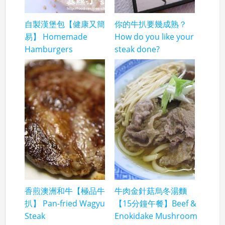
自製漢堡包【健康又簡
你的牛扒要幾成熟？
易】 Homemade
How do you like your
Hamburgers
steak done?
香煎澳洲和牛【極品牛
牛肉金針菇烏冬湯麵
扒】 Pan-fried Wagyu
【15分鐘午餐】Beef &
Steak
Enokidake Mushroom