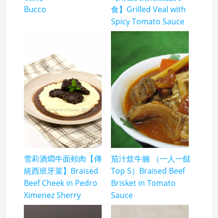
Bucco
食】Grilled Veal with
Spicy Tomato Sauce
雪莉酒燜牛面頰肉【傳
茄汁炆牛腩 （一人一餸
統西班牙菜】Braised
Top 5）Braised Beef
Beef Cheek in Pedro
Brisket in Tomato
Ximenez Sherry
Sauce