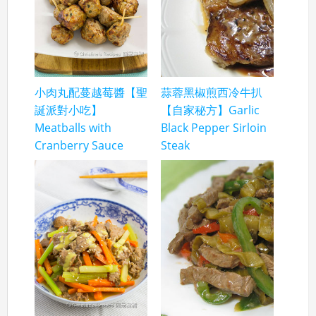
小肉丸配蔓越莓醬【聖
蒜蓉黑椒煎西冷牛扒
誕派對小吃】
【自家秘方】Garlic
Meatballs with
Black Pepper Sirloin
Cranberry Sauce
Steak