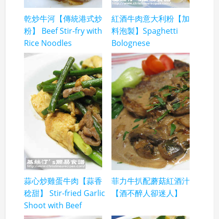
乾炒牛河【傳統港式炒
紅酒牛肉意大利粉【加
粉】 Beef Stir-fry with
料泡製】Spaghetti
Rice Noodles
Bolognese
蒜心炒雞蛋牛肉【蒜香
菲力牛扒配蘑菇紅酒汁
稔甜】 Stir-fried Garlic
【酒不醉人卻迷人】
Shoot with Beef