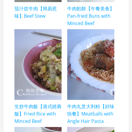
茄汁炆牛肉【簡易惹
牛肉餡餅【午餐美食】
味】Beef Stew
Pan-fried Buns with
Minced Beef
生炒牛肉飯【港式經典
牛肉丸意大利粉【好味
飯】Fried Rice with
快餐】Meatballs with
Minced Beef
Angle Hair Pasta