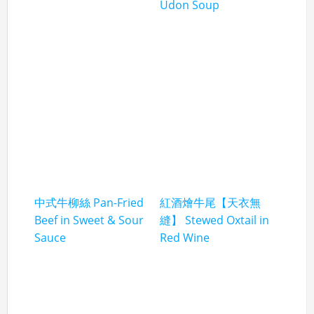
Udon Soup
中式牛柳絲 Pan-Fried
紅酒燴牛尾【天衣無
Beef in Sweet & Sour
縫】 Stewed Oxtail in
Sauce
Red Wine