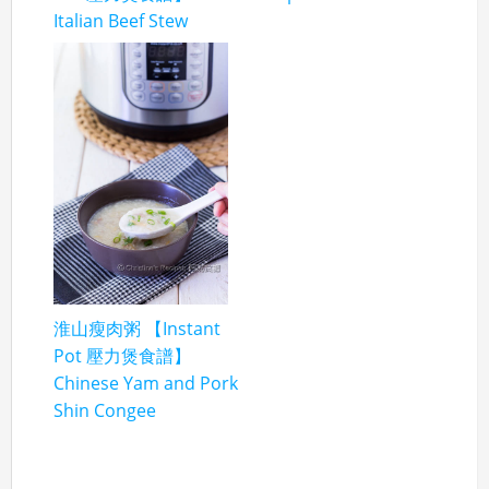
Italian Beef Stew
淮山瘦肉粥 【Instant
Pot 壓力煲食譜】
Chinese Yam and Pork
Shin Congee