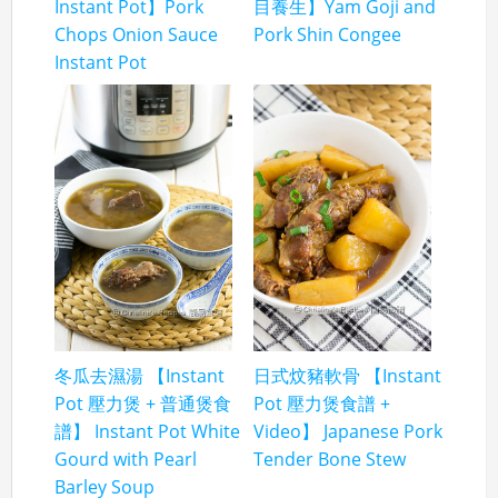
Instant Pot】Pork
目養生】Yam Goji and
Chops Onion Sauce
Pork Shin Congee
Instant Pot
冬瓜去濕湯 【Instant
日式炆豬軟骨 【Instant
Pot 壓力煲 + 普通煲食
Pot 壓力煲食譜 +
譜】 Instant Pot White
Video】 Japanese Pork
Gourd with Pearl
Tender Bone Stew
Barley Soup