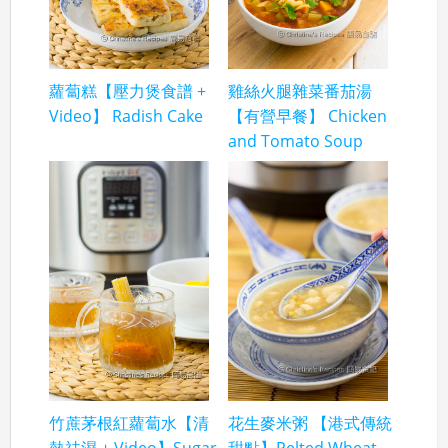
蘿蔔糕【壓力煲食譜 +
雞絲火腿雜菜番茄湯
Video】 Radish Cake
【有營早餐】 Chicken
and Tomato Soup
竹蔗茅根紅蘿蔔水【清
花生麥米粥 【港式傳統
熱祛濕 + Video】Sugar
甜點】Pelted Wheat