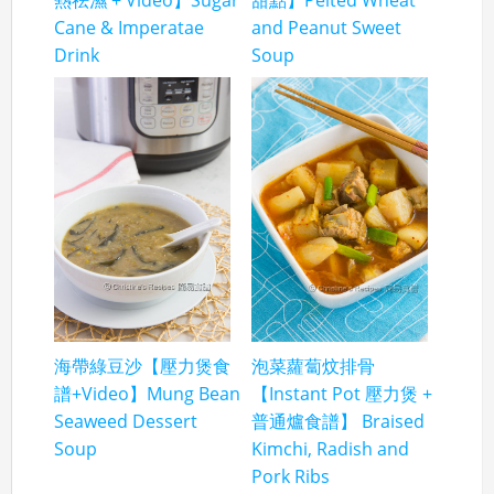
Cane & Imperatae
and Peanut Sweet
Drink
Soup
海帶綠豆沙【壓力煲食
泡菜蘿蔔炆排骨
譜+Video】Mung Bean
【Instant Pot 壓力煲 +
Seaweed Dessert
普通爐食譜】 Braised
Soup
Kimchi, Radish and
Pork Ribs