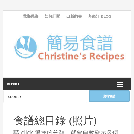
電郵聯絡
如何訂閱
出版的書
基絲汀 BLOG
MENU
搜尋食譜
食譜總目錄 (照片)
請 click 選擇的分類，就會自動顯示各個