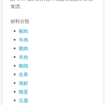
食譜。
材料分類
豬肉
牛肉
雞肉
羊肉
鵪鶉
生果
海鮮
雞蛋
豆腐