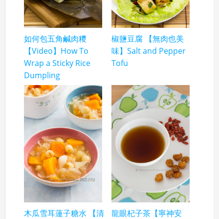
如何包五角鹹肉糭
椒鹽豆腐 【無肉也美
【Video】How To
味】Salt and Pepper
Wrap a Sticky Rice
Tofu
Dumpling
木瓜雪耳蓮子糖水 【清
龍眼杞子茶【寧神安