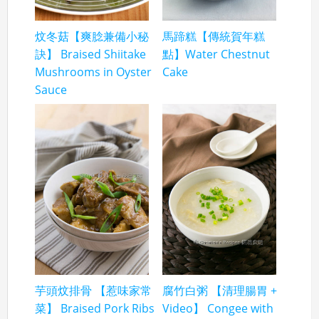
炆冬菇【爽腍兼備小秘
馬蹄糕【傳統賀年糕
訣】 Braised Shiitake
點】Water Chestnut
Mushrooms in Oyster
Cake
Sauce
芋頭炆排骨 【惹味家常
腐竹白粥 【清理腸胃 +
菜】 Braised Pork Ribs
Video】 Congee with