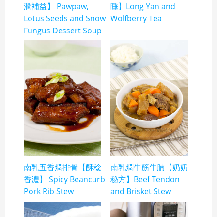
潤補益】 Pawpaw,
睡】Long Yan and
Lotus Seeds and Snow
Wolfberry Tea
Fungus Dessert Soup
南乳五香燜排骨【酥稔
南乳燜牛筋牛腩【奶奶
香濃】 Spicy Beancurb
秘方】Beef Tendon
Pork Rib Stew
and Brisket Stew