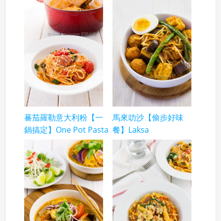
蕃茄羅勒意大利粉【一
馬來叻沙【偷步好味
鍋搞定】One Pot Pasta
餐】Laksa