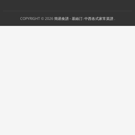
COPYRIGHT © 2026
簡易食譜 - 基絲汀: 中西各式家常菜譜
.