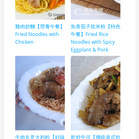
雞肉炒麵【營養午餐】
魚香茄子炆米粉【特色
Fried Noodles with
午餐】Fried Rice
Chicken
Noodles with Spicy
Eggplant & Pork
牛肉丸意大利粉【好味
乾炒牛河【傳統港式炒