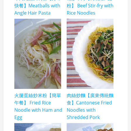
快餐】Meatballs with
粉】 Beef Stir-fry with
Angle Hair Pasta
Rice Noodles
火腿蛋絲炒米粉【簡單
肉絲炒麵【廣東傳統麵
午餐】 Fried Rice
食】Cantonese Fried
Noodle with Ham and
Noodles with
Egg
Shredded Pork