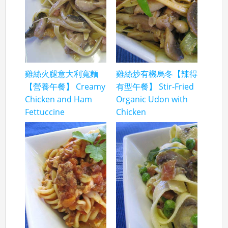
雞絲火腿意大利寬麵
雞絲炒有機烏冬【辣得
【營養午餐】 Creamy
有型午餐】 Stir-Fried
Chicken and Ham
Organic Udon with
Fettuccine
Chicken