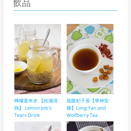
飲品
檸檬薏米水 【祛濕清
龍眼杞子茶【寧神安
熱】 Lemon Job's
睡】Long Yan and
Tears Drink
Wolfberry Tea