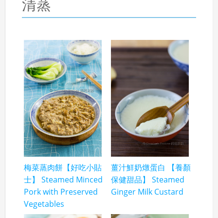
清蒸
梅菜蒸肉餅【好吃小貼
薑汁鮮奶燉蛋白 【養顏
士】 Steamed Minced
保健甜品】 Steamed
Pork with Preserved
Ginger Milk Custard
Vegetables