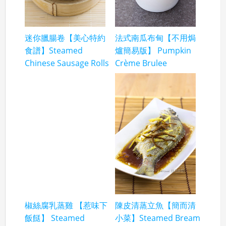
迷你臘腸卷【美心特約
法式南瓜布甸【不用焗
食譜】Steamed
爐簡易版】 Pumpkin
Chinese Sausage Rolls
Crème Brulee
椒絲腐乳蒸雞 【惹味下
陳皮清蒸立魚【簡而清
飯餸】 Steamed
小菜】Steamed Bream