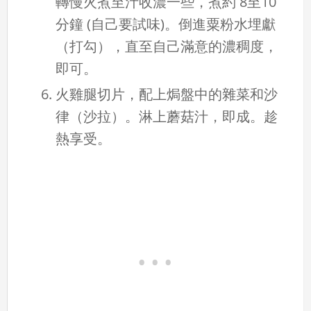
轉慢火煮至汁收濃一些，煮約 8至10
分鐘 (自己要試味)。倒進粟粉水埋獻
（打勾），直至自己滿意的濃稠度，
即可。
火雞腿切片，配上焗盤中的雜菜和沙
律（沙拉）。淋上蘑菇汁，即成。趁
熱享受。