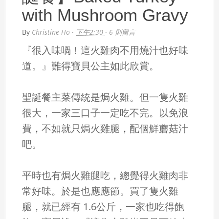
with Mushroom Gravy
By
Christine Ho
·
下午2:30
·
6 則留言
『很入味喎！這火雞肉不用燒汁也好味
道。』難得寶貝公主如此欣賞。
聖誕餐主菜傳統是焗火雞。但一隻火雞
很大，一家三口子一定吃不完。以免浪
費，不如就只焗火雞腿，配個鮮蘑菇汁
吧。
平時也有焗火雞腿吃，總覺得火雞肉非
常好味。於是也應應節。買了隻火雞
腿，就已經有 1.6公斤，一家也吃得飽