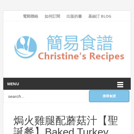
電郵聯絡
如何訂閱
出版的書
基絲汀 BLOG
MENU
搜尋食譜
焗火雞腿配蘑菇汁【聖
誕餐】Baked Turkey