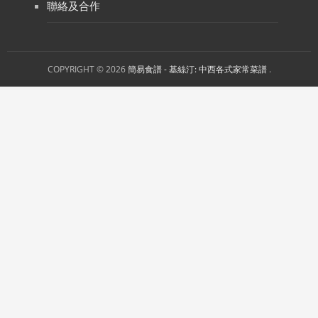
聯絡及合作
COPYRIGHT © 2026
簡易食譜 - 基絲汀: 中西各式家常菜譜
.