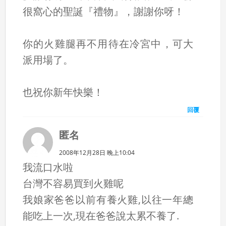
很窩心的聖誕『禮物』，謝謝你呀！
你的火雞腿再不用待在冷宮中，可大
派用場了。
也祝你新年快樂！
回覆
匿名
2008年12月28日 晚上10:04
我流口水啦
台灣不容易買到火雞呢
我娘家爸爸以前有養火雞,以往一年總
能吃上一次,現在爸爸說太累不養了.