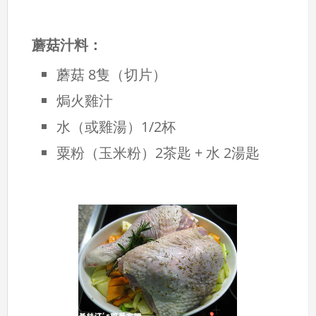
蘑菇汁料：
蘑菇 8隻（切片）
焗火雞汁
水（或雞湯）1/2杯
粟粉（玉米粉）2茶匙 + 水 2湯匙