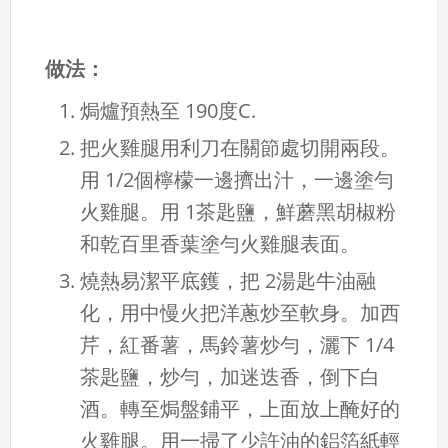
做法：
焗爐預熱至 190度C.
把火雞腿用利刀在關節處切開兩段。
用 1/2個檸檬一邊擠出汁，一邊塗勻
火雞腿。用 1茶匙鹽，鮮蘑黑胡椒粉
和乾百里香葉塗勻火雞腿表面。
燒熱易潔平底鑊，把 2湯匙牛油融
化，用中慢火把洋蔥炒至軟身。加西
芹，紅番薯，馬鈴薯炒勻，灑下 1/4
茶匙鹽，炒勻，加迷迭香，倒下白
酒。轉至焗盤鋪平，上面放上醃好的
火雞腿。用一掃了少許油的鋁箔紙輕