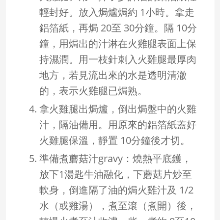
輕封好。放入焗爐焗約 1小時。拿走
鋁箔紙，再焗 20至 30分鐘。隔 10分
鐘，用焗出的汁淋在火雞腿表面上保
持濕潤。用一枝針刺入火雞腿最厚肉
地方，若見流出來的水是透明清澈
的，表示火雞腿已焗熟。
拿火雞腿出焗爐，倒出焗盤中的火雞
汁，隔油備用。用原來的鋁箔紙蓋好
火雞腿保溫，靜置 10分鐘後才切。
準備煮蘑菇汁gravy：燒熱平底鑊，
放下1湯匙牛油融化，下蘑菇片炒至
軟身，倒進隔了油的焗火雞汁及 1/2
水（或雞湯），煮至滾（煮開）後，