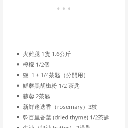
火雞腿 1隻 1.6公斤
檸檬 1/2個
鹽 1 + 1/4茶匙（分開用）
鮮蘑黑胡椒粉 1/2 茶匙
蒜蓉 2茶匙
新鮮迷迭香（rosemary）3枝
乾百里香葉 (dried thyme) 1/2茶匙
牛油（奶油 butter） 3湯匙