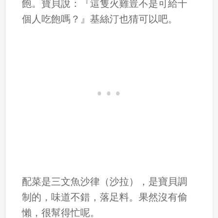
飽。寶貝說：『這隻火雞豈不是可給十
個人吃飽嗎？』基絲汀也猜可以吧。
配菜是三文魚沙律（沙拉），是寶貝調
制的，味道不錯，落足料。果然沒有偷
懶，很幫得忙呢。