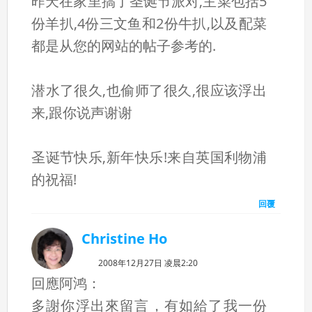
昨天在家里搞了圣诞节派对,主菜包括5
份羊扒,4份三文鱼和2份牛扒,以及配菜
都是从您的网站的帖子参考的.
潜水了很久,也偷师了很久,很应该浮出
来,跟你说声谢谢
圣诞节快乐,新年快乐!来自英国利物浦
的祝福!
回覆
Christine Ho
2008年12月27日 凌晨2:20
回應阿鸿：
多謝你浮出來留言，有如給了我一份