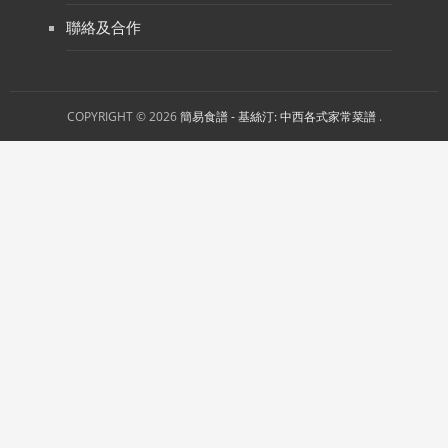
聯絡及合作
COPYRIGHT © 2026
簡易食譜 - 基絲汀: 中西各式家常菜譜
.