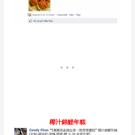
椰汁錦鯉年糕