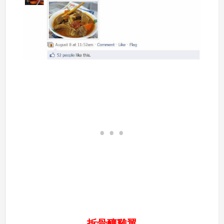
拆骨釀雞翼