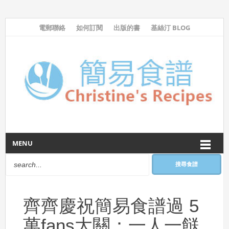
電郵聯絡
如何訂閱
出版的書
基絲汀 BLOG
MENU
搜尋食譜
齊齊慶祝簡易食譜過 5
萬fans大關：一人一餸