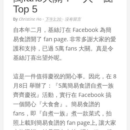
Top 5
By
Christine Ho
·
下午3:30
·
沒有留言
自本年二月，基絲汀在 Facebook 為簡
易食譜開了 fan page. 非常多謝大家的愛
護和支持，已過 5萬 fans 大關。真是令
基絲汀喜出望外呢。
這是一件值得慶祝的開心事。因此，在 8
月8日 舉辦了：『5萬簡易食譜自煮一族
齊齊慶祝』活動，實行在 Facebook 搞
一個開心『大食會』。簡易食譜的
fans，即『自煮一族』煮一款菜式，拍
照上載到簡易食譜的 fan page上, 讓大家