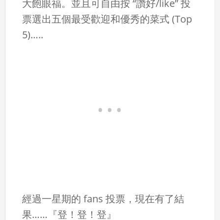
大飽眼福。並且可自由按 “讚好/like” 投
票選出五個最受歡迎和優秀的菜式 (Top
5)…..
經過一星期的 fans 投票，現在有了結
果……『登！登！登』