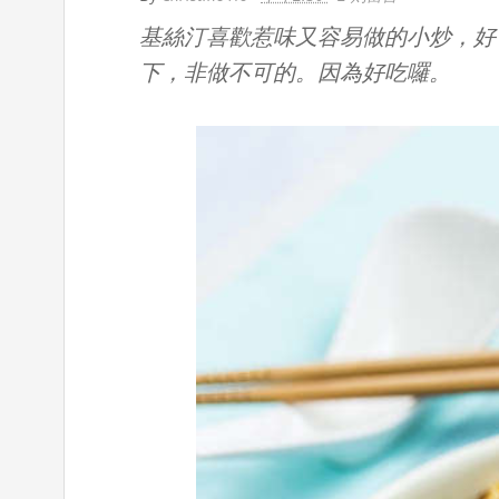
基絲汀喜歡惹味又容易做的小炒，好
下，非做不可的。因為好吃囉。