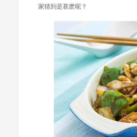
家猜到是甚麽呢？