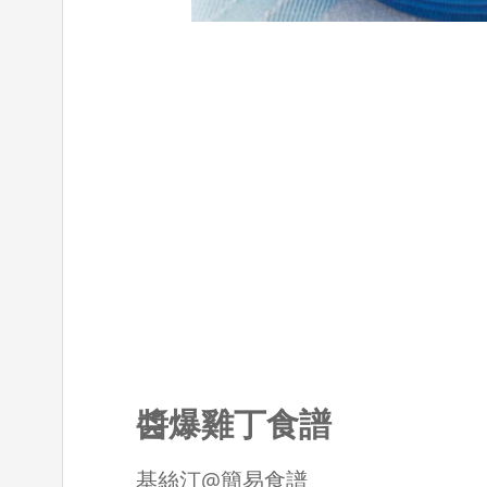
醬爆雞丁食譜
基絲汀@簡易食譜