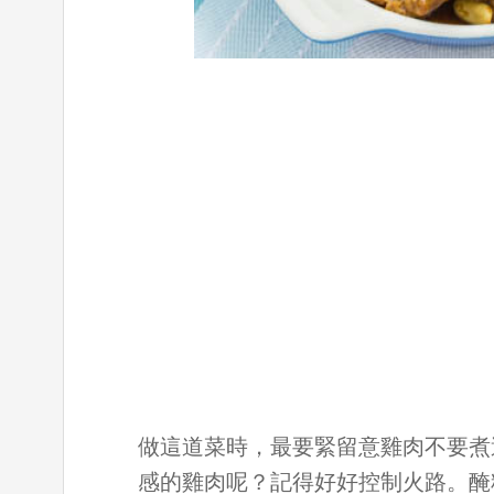
做這道菜時，最要緊留意雞肉不要煮
感的雞肉呢？記得好好控制火路。醃