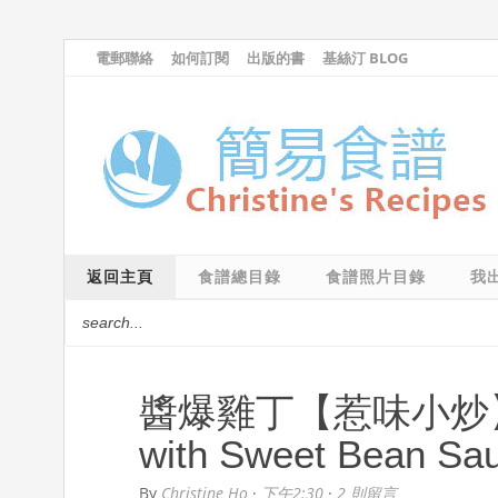
電郵聯絡
如何訂閱
出版的書
基絲汀 BLOG
返回主頁
食譜總目錄
食譜照片目錄
我
醬爆雞丁【惹味小炒】 Sti
with Sweet Bean Sa
By
Christine Ho
·
下午2:30
·
2 則留言