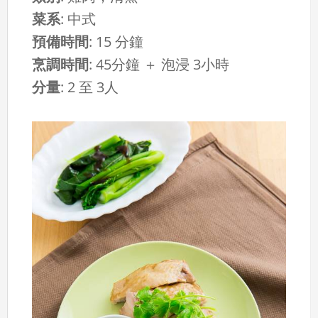
菜系
:
中式
預備時間
:
15 分鐘
烹調時間
:
45分鐘 ＋ 泡浸 3小時
分量
:
2 至 3人