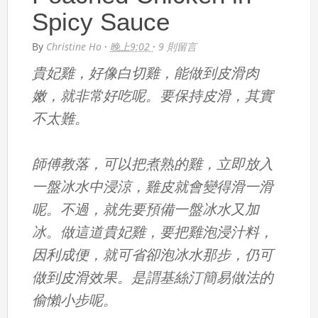
Spicy Sauce
By
Christine Ho
·
晚上9:02
·
9 則留言
貴妃雞，好像白切雞，能做到皮滑肉
嫩，就非常好吃呢。要保持皮滑，其實
不太難。
師傅教落，可以把煮熟的雞，立即放入
一盤冰水中浸涼，雞皮就會變得滑一滑
呢。不過，就先要預備一盤冰水又加
冰。做這道貴妃雞，要把雞泡浸汁料，
因利成便，就可省卻泡冰水那步，仍可
做到皮滑效果。是謂基絲汀簡易做法的
偷懶小步呢。