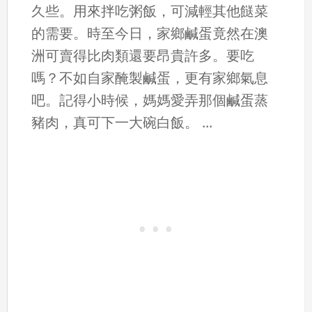
久些。用來拌吃粥飯，可減輕其他餸菜
的需要。時至今日，家鄉鹹蛋竟然在澳
洲可賣得比肉類還要昂貴許多。要吃
嗎？不如自家醃製鹹蛋，更有家鄉氣息
吧。記得小時候，媽媽愛弄那個鹹蛋蒸
豬肉，真可下一大碗白飯。 ...