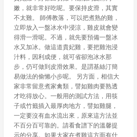
嫩，就非常好吃呢。要保持皮滑，其實
不太難。 師傅教落，可以把煮熟的雞，
立即放入一盤冰水中浸涼，雞皮就會變
得滑一滑呢。不過，就先要預備一盤冰
水又加冰。做這道貴妃雞，要把雞泡浸
汁料，因利成便，就可省卻泡冰水那
步，仍可做到皮滑效果。是謂基絲汀簡
易做法的偷懶小步呢。 另方面，相信大
家非常留意煮家禽類，譬如雞肉要熟透
才吃得放心。一般用的測試方法，用筷
子或竹籤插入最厚肉地方，譬如雞腿，
一定要沒有血水流出來，原來這方法並
不百分百可靠的。請看食譜下的溫馨提
示的分享。如果大家在煮雞這方面有什