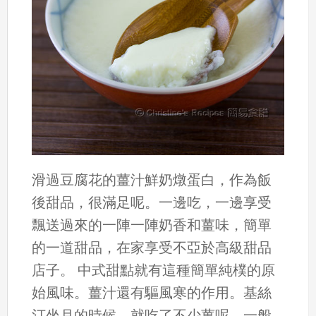
滑過豆腐花的薑汁鮮奶燉蛋白，作為飯
後甜品，很滿足呢。一邊吃，一邊享受
飄送過來的一陣一陣奶香和薑味，簡單
的一道甜品，在家享受不亞於高級甜品
店子。 中式甜點就有這種簡單純樸的原
始風味。薑汁還有驅風寒的作用。基絲
汀坐月的時候，就吃了不少薑呢。一般