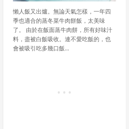
懶人飯又出爐。無論天氣怎樣，一年四
季也適合的蒸冬菜牛肉餅飯，太美味
了。 由於在飯面蒸牛肉餅，所有好味汁
料，盡被白飯吸收。連不愛吃飯的，也
會被吸引吃多幾口飯...