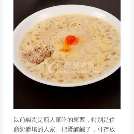
以前鹹蛋是窮人家吃的東西，特別是住
窮鄉僻壤的人家。把蛋醃鹹了，可存放