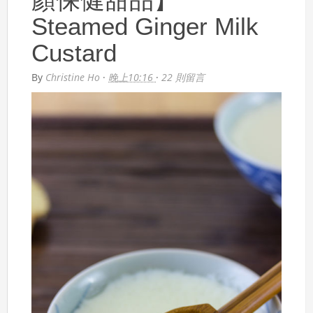
Steamed Ginger Milk
Custard
By
Christine Ho
·
晚上10:16
·
22 則留言