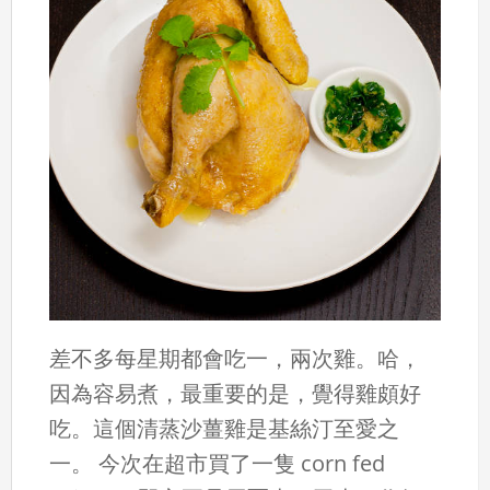
差不多每星期都會吃一，兩次雞。哈，
因為容易煮，最重要的是，覺得雞頗好
吃。這個清蒸沙薑雞是基絲汀至愛之
一。 今次在超市買了一隻 corn fed