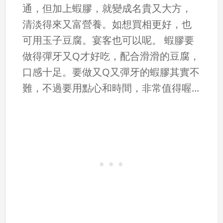
通，但加上蝦膠，就變成名貴又大方，
清淡得來又富營養。如想買相更好，也
可用玉子豆腐。宴客也可以呢。 蝦膠要
做得彈牙又Q才好吃，配合滑滑的豆腐，
口感十足。要做又Q又彈牙的蝦膠其實不
難，不過要用點心和時間，非常值得喔...