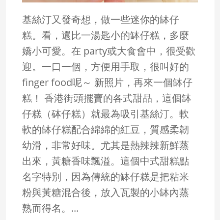
基絲汀又發奇想，做一些迷你的缽仔
糕。看，還比一湯匙小的缽仔糕，多麼
嬌小可愛。在 party或大食會中，很受歡
迎。一口一個，方便用手取，很叫好的
finger food呢～ 新照片，再來一個缽仔
糕！ 香港街頭擺賣的各式甜品，這個缽
仔糕（砵仔糕）就最為吸引基絲汀。軟
軟的缽仔糕配合綿綿的紅豆，質感柔韌
幼滑，非常好味。尤其是熱辣辣新鮮蒸
出來，黃糖香味飄溢。這個中式甜糕點
名字特別，因為傳統的缽仔糕是把粘米
粉與黃糖混合後，放入瓦製的小缽內蒸
熟而得名。...