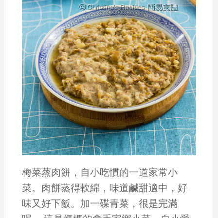
梅菜蒸肉餅，自小吃慣的一道家常小
菜。肉餅蒸得軟綿，味道鹹甜適中，好
味又好下飯。加一碟青菜，很是完滿