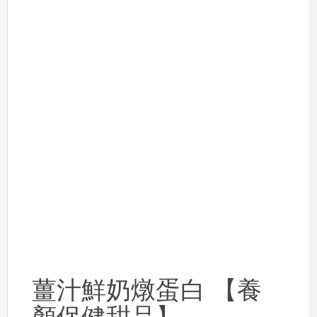
薑汁鮮奶燉蛋白 【養
顏保健甜品】