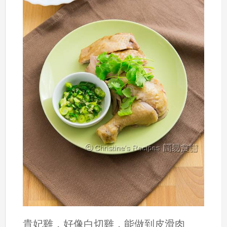
貴妃雞，好像白切雞，能做到皮滑肉