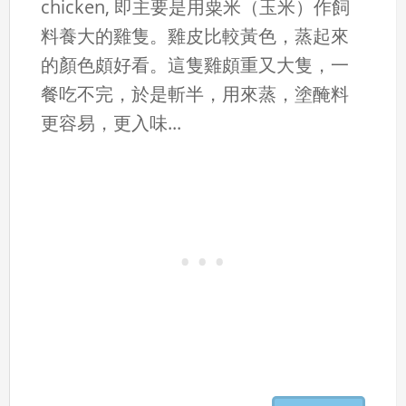
chicken, 即主要是用粟米（玉米）作飼
料養大的雞隻。雞皮比較黃色，蒸起來
的顏色頗好看。這隻雞頗重又大隻，一
餐吃不完，於是斬半，用來蒸，塗醃料
更容易，更入味...