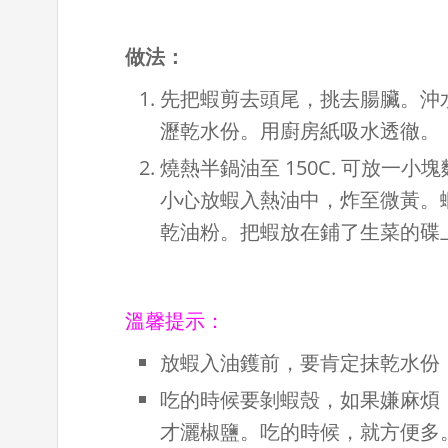
做法：
先把蝦剪去頭尾，挑去腸臟。沖水
瀝乾水份。用廚房紙吸水透徹。
燒熱半鍋油至 150C. 可放一
小心放蝦入熱油中，炸至微黃。
乾油粉。把蝦放在鋪了生菜的碟
溫馨提示：
放蝦入油鑊前，要肯定抹乾水份
吃的時候要剝蝦殼，如果嫌麻煩
才灑椒鹽。吃的時候，就方便多