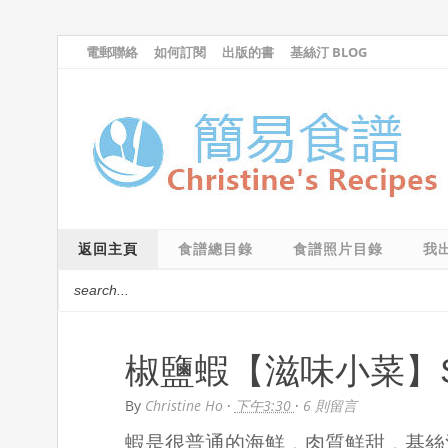
電郵聯絡
如何訂閱
出版的書
基絲汀 BLOG
返回主頁
食譜總目錄
食譜照片目錄
我
椒鹽蝦【滋味小菜】Salt 
By
Christine Ho
·
下午3:30
·
6 則留言
蝦是很普通的海鮮，肉質鮮甜，基絲