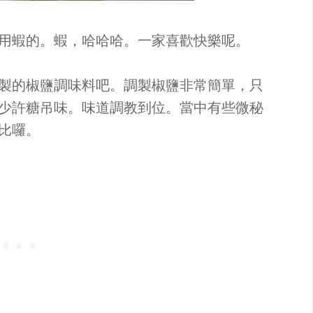
用蝦的。蝦，哈哈哈。一家喜歡快樂呢。
製的椒鹽調味料吧。調製椒鹽非常簡單，只
少許糖吊味。味道調教到位。當中有些微秘
比囉。