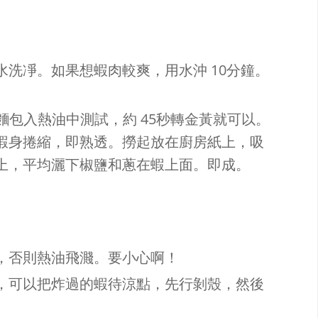
洗凈。如果想蝦肉較爽，用水沖 10分鐘。
小塊麵包入熱油中測試，約 45秒轉金黃就可以。
蝦身捲縮，即熟透。撈起放在廚房紙上，吸
上，平均灑下椒鹽和蔥在蝦上面。即成。
，否則熱油飛濺。要小心啊！
，可以把炸過的蝦待涼點，先行剝殼，然後
。