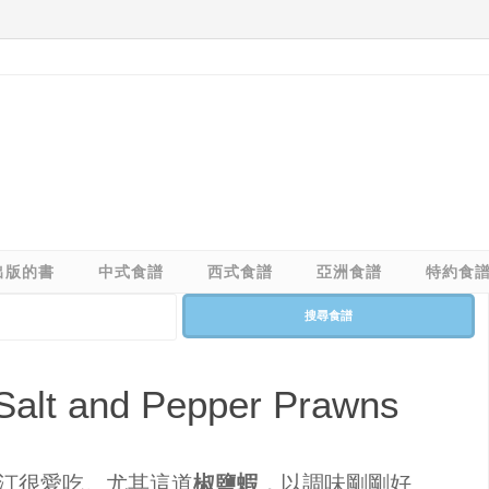
出版的書
中式食譜
西式食譜
亞洲食譜
特約食
搜尋食譜
and Pepper Prawns
汀很愛吃。尤其這道
椒鹽蝦
，以調味剛剛好