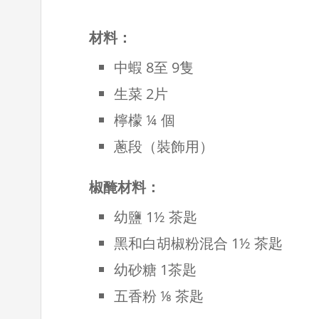
材料：
中蝦 8至 9隻
生菜 2片
檸檬 ¼ 個
蔥段（裝飾用）
椒醃材料：
幼鹽 1½ 茶匙
黑和白胡椒粉混合 1½ 茶匙
幼砂糖 1茶匙
五香粉 ⅛ 茶匙