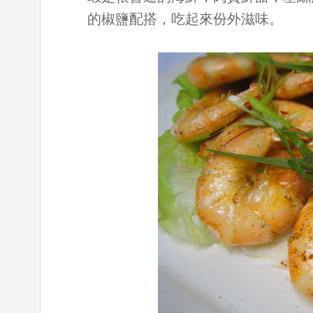
的椒鹽配搭，吃起來份外滋味。