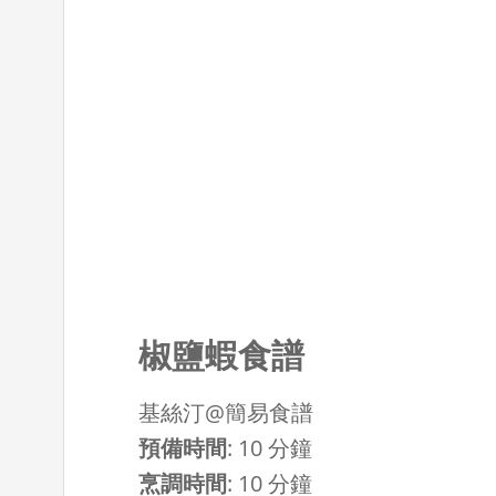
椒鹽蝦食譜
基絲汀@簡易食譜
預備時間
:
10 分鐘
烹調時間
:
10 分鐘