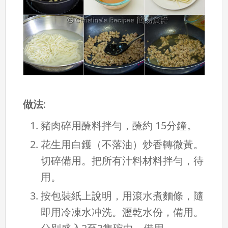
做法
:
豬肉碎用醃料拌勻，醃約 15分鐘。
花生用白鑊（不落油）炒香轉微黃。
切碎備用。把所有汁料材料拌勻，待
用。
按包裝紙上說明，用滾水煮麵條，隨
即用冷凍水冲洗。瀝乾水份，備用。