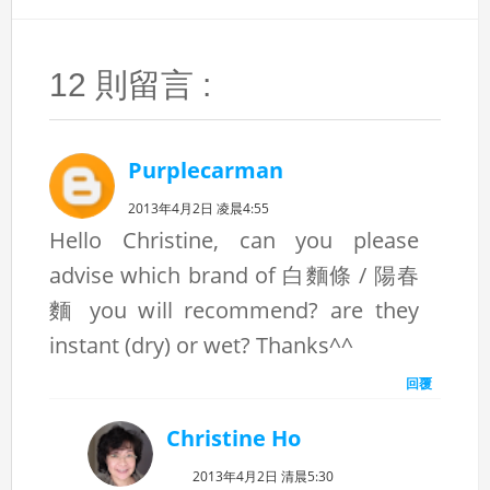
12 則留言 :
Purplecarman
2013年4月2日 凌晨4:55
Hello Christine, can you please
advise which brand of 白麵條 / 陽春
麵 you will recommend? are they
instant (dry) or wet? Thanks^^
回覆
Christine Ho
2013年4月2日 清晨5:30