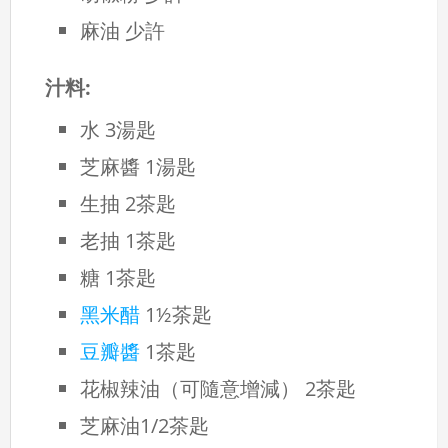
麻油 少許
汁料:
水 3湯匙
芝麻醬 1湯匙
生抽 2茶匙
老抽 1茶匙
糖 1茶匙
黑米醋
1½茶匙
豆瓣醬
1茶匙
花椒辣油（可隨意增減） 2茶匙
芝麻油1/2茶匙