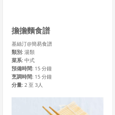
擔擔麵食譜
基絲汀@簡易食譜
類別
:
湯類
菜系
:
中式
預備時間
:
15 分鐘
烹調時間
:
15 分鐘
分量
:
2 至 3人