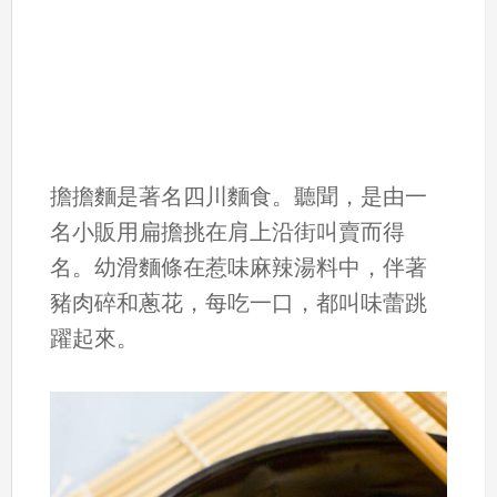
擔擔麵是著名四川麵食。聽聞，是由一
名小販用扁擔挑在肩上沿街叫賣而得
名。幼滑麵條在惹味麻辣湯料中，伴著
豬肉碎和蔥花，每吃一口，都叫味蕾跳
躍起來。