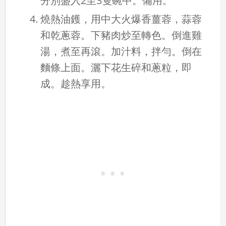
分別盛入2至3隻碗中。備用。
燒熱油鑊，用中大火爆香薑蓉，蒜蓉
和乾蔥蓉。下豬肉炒至轉色。倒進雞
湯，煮至再滾。加汁料，拌勻。倒在
麵條上面。灑下花生碎和蔥粒，即
成。趁熱享用。