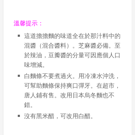
溫馨提示：
這道擔擔麵的味道全在於那汁料中的
混醬（混合醬料）。芝麻醬必備。至
於辣油，豆瓣醬的分量可因應個人口
味增減。
白麵條不要煮過火。用冷凍水沖洗，
可幫助麵條保持爽口彈牙。在超市，
唐人鋪有售。改用日本烏冬麵也不
錯。
沒有黑米醋，可改用白醋。