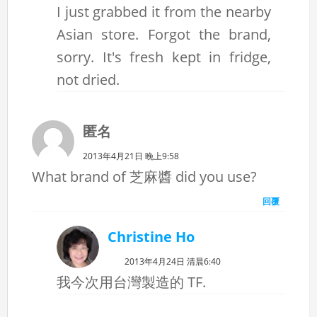
I just grabbed it from the nearby
Asian store. Forgot the brand,
sorry. It's fresh kept in fridge,
not dried.
匿名
2013年4月21日 晚上9:58
What brand of 芝麻醬 did you use?
回覆
Christine Ho
2013年4月24日 清晨6:40
我今次用台灣製造的 TF.