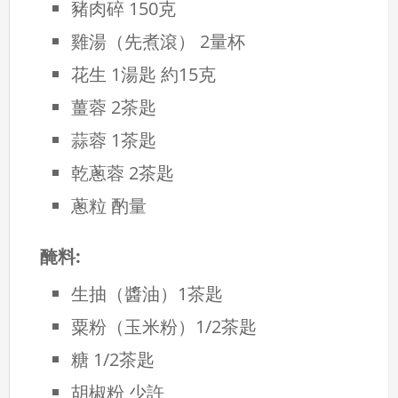
豬肉碎 150克
雞湯（先煮滾） 2量杯
花生 1湯匙 約15克
薑蓉 2茶匙
蒜蓉 1茶匙
乾蔥蓉 2茶匙
蔥粒 酌量
醃料:
生抽（醬油）1茶匙
粟粉（玉米粉）1/2茶匙
糖 1/2茶匙
胡椒粉 少許