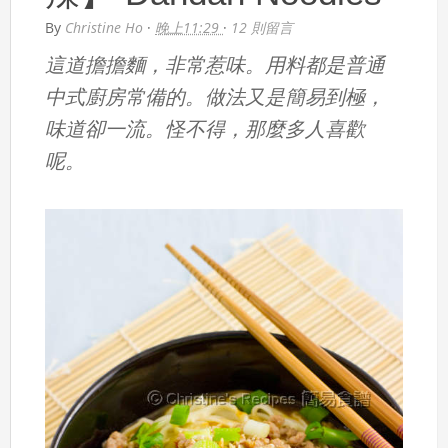
By
Christine Ho
·
晚上11:29
·
12 則留言
這道擔擔麵，非常惹味。用料都是普通
中式廚房常備的。做法又是簡易到極，
味道卻一流。怪不得，那麼多人喜歡
呢。