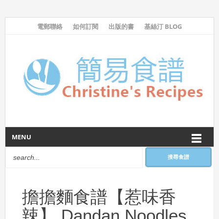
電郵聯絡
如何訂閱
出版的書
基絲汀 BLOG
MENU
搜尋食譜
擔擔麵食譜【惹味香
辣】 Dandan Noodles