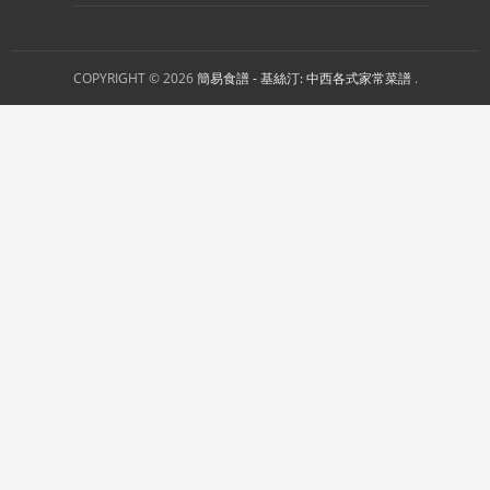
COPYRIGHT © 2026
簡易食譜 - 基絲汀: 中西各式家常菜譜
.