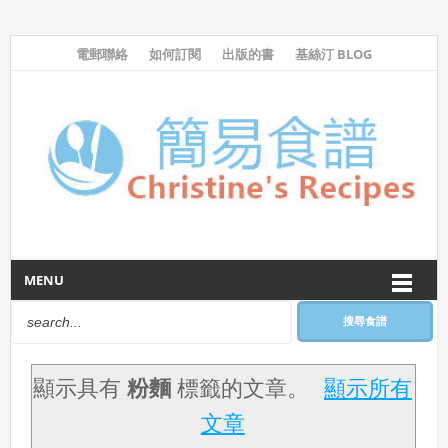
電郵聯絡
如何訂閱
出版的書
基絲汀 BLOG
MENU
搜尋食譜
顯示具有
粉麵
標籤的文章。
顯示所有
文章