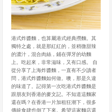
港式炸醬麵，也算屬港式經典撈麵。其
獨特之處，就是那紅紅的，並稍微甜辣
的濃汁，混合肉絲，鋪在彈牙的幼麵
上。吃起來，非常滋味，又有口感。 自
從分享了上海炸醬麵，一直有不少讀者
問，港式炸醬麵如何做。噢，那是久違
的味道了。記得第一次吃港式炸醬麵是
跟朋友到香港的麥文記。不知道這麵家
還在嗎？在香港一片加租狂潮下，很多
傳統食肆也倒了下來。希望這家麵店還