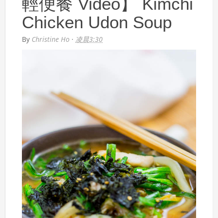
輕便餐 Video】 Kimchi
Chicken Udon Soup
By
Christine Ho
·
凌晨3:30