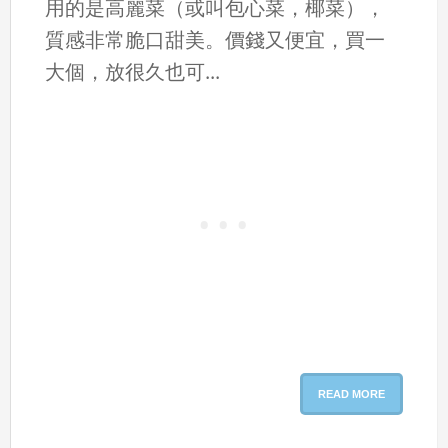
用的是高麗菜（或叫包心菜，椰菜），
質感非常脆口甜美。價錢又便宜，買一
大個，放很久也可...
READ MORE