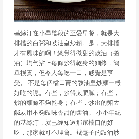
基絲汀在小學階段的至愛早餐，就是大
排檔的白粥和豉油皇炒麵。是，大排檔
才有風味的啊！總覺得微甜的豉油（醬
油）均勻沾上每條炒得乾身的麵條，簡
單樸實，但令人每吃一口，感覺是享
受。 不是每個檔口賣的豉油皇炒麵一樣
好吃的呢。有些，炒得太肥膩；有些，
炒的麵條不夠乾身；有些，炒出的麵太
鹹或用不夠豉味香甜的醬油。 小小年紀
的基絲汀，就已經知道那家檔口的好
吃，那家就可不理會。幾毫子的豉油炒