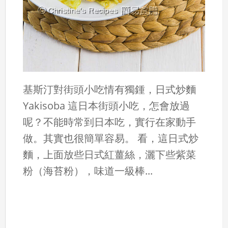
基斯汀對街頭小吃情有獨鍾，日式炒麵
Yakisoba 這日本街頭小吃，怎會放過
呢？不能時常到日本吃，實行在家動手
做。其實也很簡單容易。 看，這日式炒
麵，上面放些日式紅薑絲，灑下些紫菜
粉（海苔粉），味道一級棒...