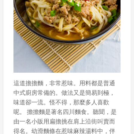
這道擔擔麵，非常惹味。用料都是普通
中式廚房常備的。做法又是簡易到極，
味道卻一流。怪不得，那麼多人喜歡
呢。 擔擔麵是著名四川麵食。聽聞，是
由一名小販用扁擔挑在肩上沿街叫賣而
得名。幼滑麵條在惹味麻辣湯料中，伴