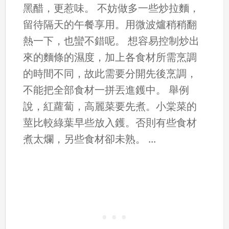
黑醋，更惹味。 不妨做多一些炒拉麵，
留待隔天的午餐享用。用微波爐稍稍翻
熱一下，也蠻不錯呢。 想容易控制炒出
來的麵條的濕度，加上各食材所需烹調
的時間不同，故此需要分開先後烹調，
不能把全部食材一拼丟進鑊中。 舉例
說，紅蘿蔔，高麗菜要先煮。小棠菜的
莖比較綠葉早些放入鑊。否則有些食材
煮太爛，另些食材卻未熟。 ...