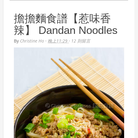
擔擔麵食譜【惹味香
辣】 Dandan Noodles
By
Christine Ho
·
晚上11:29
·
12 則留言