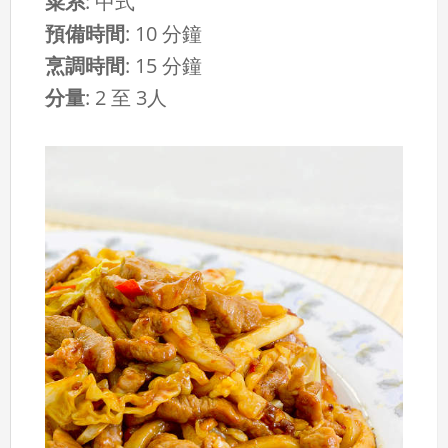
菜系
:
中式
預備時間
:
10 分鐘
烹調時間
:
15 分鐘
分量
:
2 至 3人