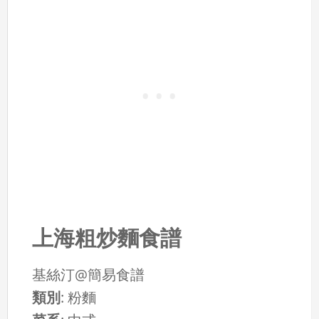
上海粗炒麵食譜
基絲汀@簡易食譜
類別
:
粉麵