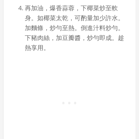
再加油，爆香蒜蓉，下椰菜炒至軟
身。如椰菜太乾，可酌量加少許水。
加麵條，炒勻至熱。倒進汁料炒勻。
下豬肉絲，加豆瓣醬，炒勻即成。趁
熱享用。