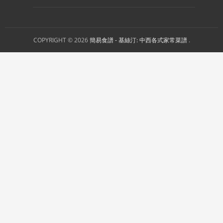
COPYRIGHT © 2026
簡易食譜 - 基絲汀: 中西各式家常菜譜
.