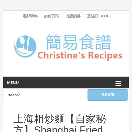
電郵聯絡
如何訂閱
出版的書
基絲汀 BLOG
MENU
搜尋食譜
上海粗炒麵【自家秘
方】Shanghai Fried