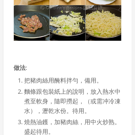
做法
:
把豬肉絲用醃料拌勻，備用。
麵條跟包裝紙上的說明，放入熱水中
煮至軟身，隨即撈起，（或需冲冷凍
水），瀝乾水份。待用。
燒熱油鑊，加豬肉絲，用中火炒熟。
盛起待用。