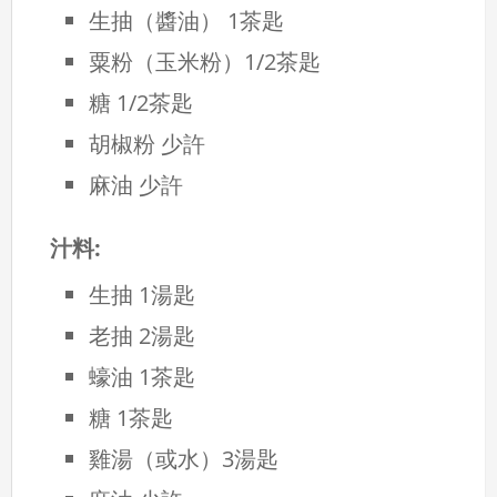
生抽（醬油） 1茶匙
粟粉（玉米粉）1/2茶匙
糖 1/2茶匙
胡椒粉 少許
麻油 少許
汁料:
生抽 1湯匙
老抽 2湯匙
蠔油 1茶匙
糖 1茶匙
雞湯（或水）3湯匙