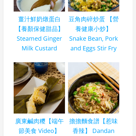
薑汁鮮奶燉蛋白
豆角肉碎炒蛋 【營
【養顏保健甜品】
養健康小炒】
Steamed Ginger
Snake Bean, Pork
Milk Custard
and Eggs Stir Fry
廣東鹹肉糭【端午
擔擔麵食譜【惹味
節美食 Video】
香辣】 Dandan