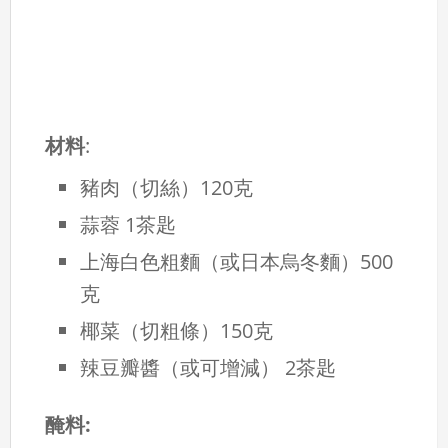
材料
:
豬肉（切絲）120克
蒜蓉 1茶匙
上海白色粗麵（或日本烏冬麵）500
克
椰菜（切粗條）150克
辣豆瓣醬（或可增減） 2茶匙
醃料: