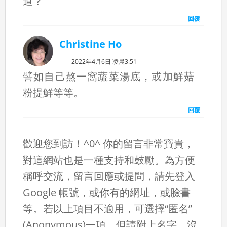
道？
回覆
Christine Ho
2022年4月6日 凌晨3:51
譬如自己熬一窩蔬菜湯底，或加鮮菇
粉提鮮等等。
回覆
歡迎您到訪！^0^ 你的留言非常寶貴，
對這網站也是一種支持和鼓勵。為方便
稱呼交流，留言回應或提問，請先登入
Google 帳號，或你有的網址，或臉書
等。若以上項目不適用，可選擇“匿名”
(Anonymous)一項，但請附上名字。沒