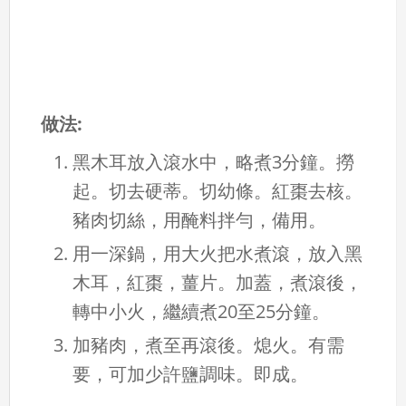
做法:
黑木耳放入滾水中，略煮3分鐘。撈
起。切去硬蒂。切幼條。紅棗去核。
豬肉切絲，用醃料拌勻，備用。
用一深鍋，用大火把水煮滾，放入黑
木耳，紅棗，薑片。加蓋，煮滾後，
轉中小火，繼續煮20至25分鐘。
加豬肉，煮至再滾後。熄火。有需
要，可加少許鹽調味。即成。