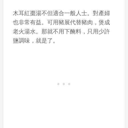
木耳紅棗湯不但適合一般人士。對產婦
也非常有益。可用豬展代替豬肉，煲成
老火湯水。那就不用下醃料，只用少許
鹽調味，就是了。