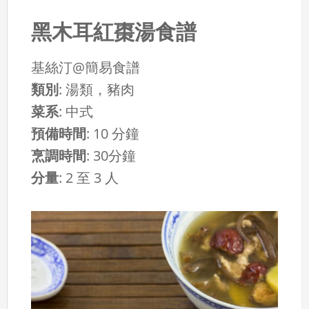
黑木耳紅棗湯食譜
基絲汀@簡易食譜
類別
:
湯類，豬肉
菜系
:
中式
預備時間
:
10 分鐘
烹調時間
:
30分鐘
分量
:
2 至 3 人