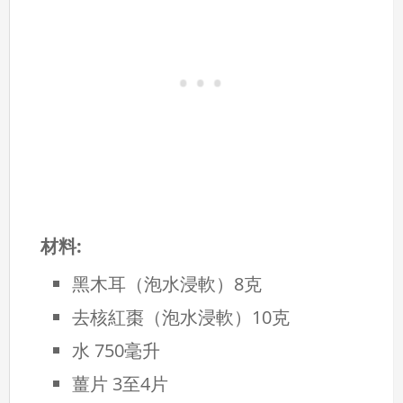
材料:
黑木耳（泡水浸軟）8克
去核紅棗（泡水浸軟）10克
水 750毫升
薑片 3至4片