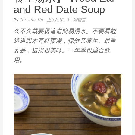
and Red Date Soup
By
Christine Ho
·
上午8:16
·
11 則留言
久不久就要煲這道簡易湯水。不要看輕
這道黑木耳紅棗湯，保健又養生。最重
要是，這湯很美味。一年季也適合飲
用。