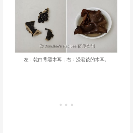
左：乾白背黑木耳；右：浸發後的木耳。