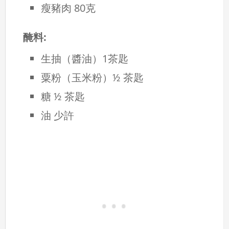
瘦豬肉 80克
醃料:
生抽（醬油）1茶匙
粟粉（玉米粉）½ 茶匙
糖 ½ 茶匙
油 少許