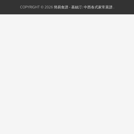
COPYRIGHT © 2026
簡易食譜 - 基絲汀: 中西各式家常菜譜
.