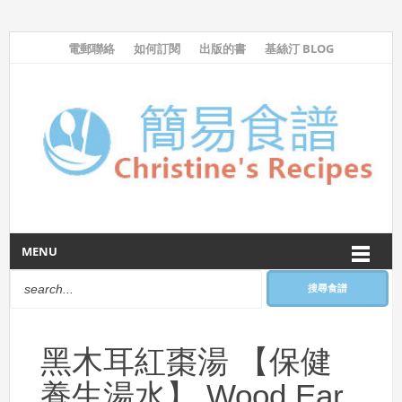
電郵聯絡
如何訂閱
出版的書
基絲汀 BLOG
MENU
搜尋食譜
黑木耳紅棗湯 【保健
養生湯水】 Wood Ear