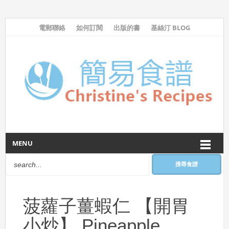
電郵聯絡
如何訂閱
出版的書
基絲汀 BLOG
MENU
搜尋食譜
菠蘿子薑蝦仁 【開胃
小炒】 Pineapple