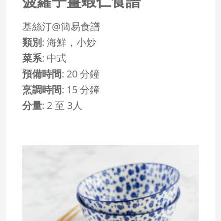
菠蘿子薑蝦仁食譜
基絲汀@簡易食譜
類別
:
海鮮，小炒
菜系
:
中式
預備時間
:
20 分鐘
烹調時間
:
15 分鐘
分量
:
2 至 3人