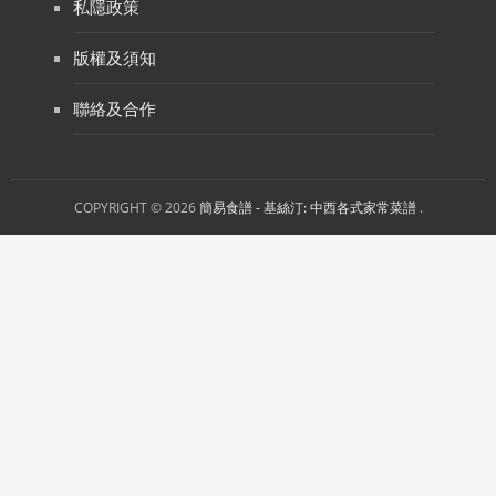
私隱政策
版權及須知
聯絡及合作
COPYRIGHT © 2026
簡易食譜 - 基絲汀: 中西各式家常菜譜
.