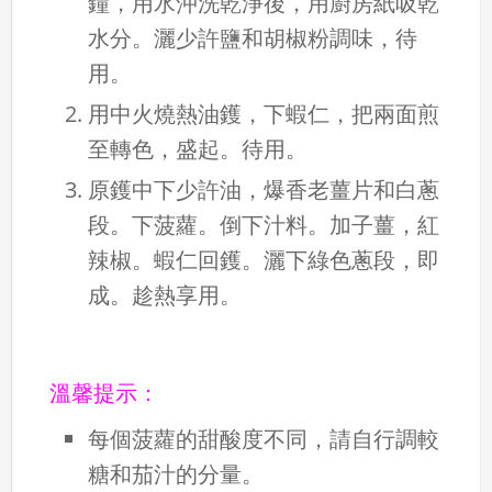
鐘，用水沖洗乾淨後，用廚房紙吸乾
水分。灑少許鹽和胡椒粉調味，待
用。
用中火燒熱油鑊，下蝦仁，把兩面煎
至轉色，盛起。待用。
原鑊中下少許油，爆香老薑片和白蔥
段。下菠蘿。倒下汁料。加子薑，紅
辣椒。蝦仁回鑊。灑下綠色蔥段，即
成。趁熱享用。
溫馨提示：
每個菠蘿的甜酸度不同，請自行調較
糖和茄汁的分量。