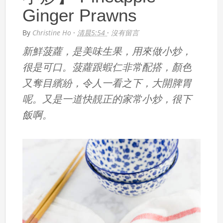
Ginger Prawns
By
Christine Ho
·
清晨5:54
·
沒有留言
新鮮菠蘿，是美味生果，用來做小炒，
很是可口。菠蘿跟蝦仁非常配搭，顏色
又奪目繽紛，令人一看之下，大開脾胃
呢。又是一道快靚正的家常小炒，很下
飯啊。