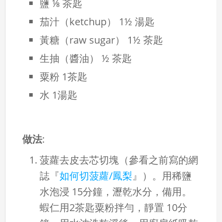
鹽 ⅛ 茶匙
茄汁（ketchup） 1½ 湯匙
黃糖（raw sugar） 1½ 茶匙
生抽（醬油） ½ 茶匙
粟粉 1茶匙
水 1湯匙
做法
:
菠蘿去皮去芯切塊（參看之前寫的網
誌『
如何切菠蘿/鳳梨
』）。用稀鹽
水泡浸 15分鐘，瀝乾水分，備用。
蝦仁用2茶匙粟粉拌勻，靜置 10分