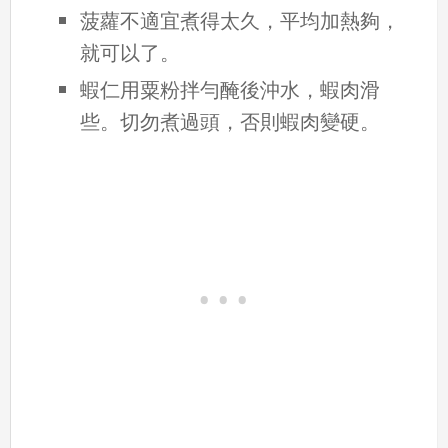
菠蘿不適宜煮得太久，平均加熱夠，
就可以了。
蝦仁用粟粉拌勻醃後沖水，蝦肉滑
些。切勿煮過頭，否則蝦肉變硬。