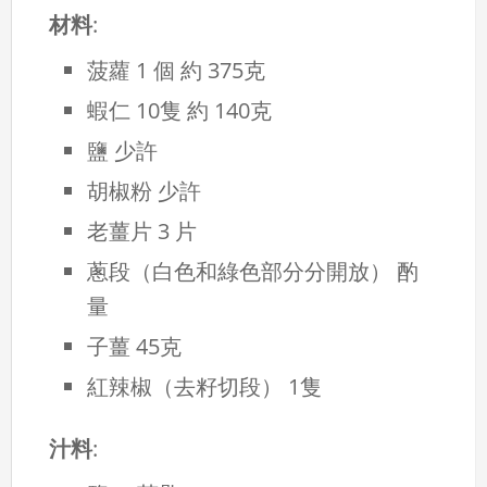
材料
:
菠蘿 1 個 約 375克
蝦仁 10隻 約 140克
鹽 少許
胡椒粉 少許
老薑片 3 片
蔥段（白色和綠色部分分開放） 酌
量
子薑 45克
紅辣椒（去籽切段） 1隻
汁料
: