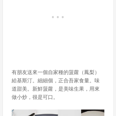
有朋友送來一個自家種的菠蘿（鳳梨）
給基斯汀。細細個，正合吾家食量。味
道甜美。新鮮菠蘿，是美味生果，用來
做小炒，很是可口。