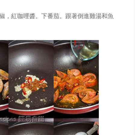
椒，紅咖哩醬。下番茄。跟著倒進雞湯和魚