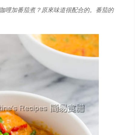
咖哩加番茄煮？原來味道很配合的。番茄的