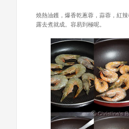
燒熱油鑊，爆香乾蔥蓉，蒜蓉，紅辣
露去煮就成。容易到極呢。