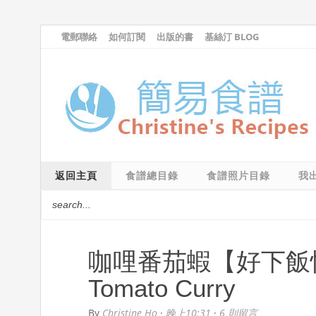
電郵聯絡
如何訂閱
出版的書
基絲汀 BLOG
返回主頁
食譜總目錄
食譜照片目錄
我
咖哩番茄蝦【好下飯快餐
Tomato Curry
By
Christine Ho
·
晚上10:31
·
6 則留言