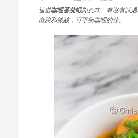
這道
咖哩番茄蝦
頗惹味。有沒有試過
微甜和微酸，可平衡咖哩的辣。