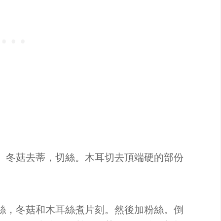
。冬菇去蒂，切絲。木耳切去頂端硬的部份
。
絲，冬菇和木耳絲煮片刻。然後加粉絲。倒