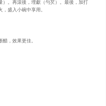
量）。再滾後，埋獻（勻芡）。最後，加打
火，盛入小碗中享用。
淅醋，效果更佳。