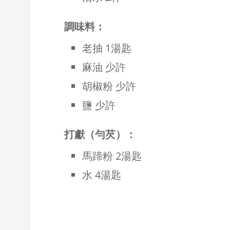
調味料：
老抽 1湯匙
麻油 少許
胡椒粉 少許
鹽 少許
打獻（勻芡）：
馬蹄粉 2湯匙
水 4湯匙