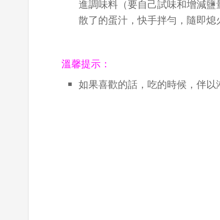
進調味料（要自己試味和增減鹽
散了的蛋汁，快手拌勻，隨即熄
溫馨提示：
如果喜歡的話，吃的時候，伴以