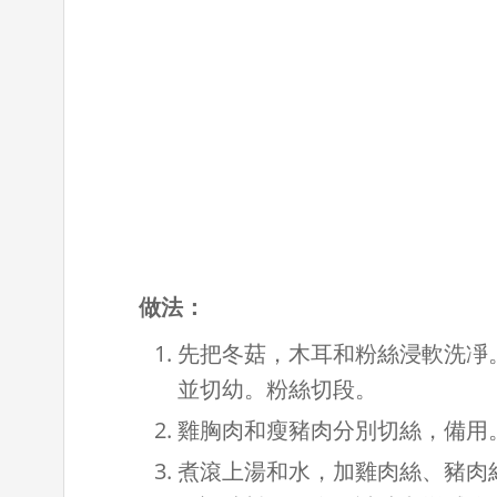
做法：
先把冬菇，木耳和粉絲浸軟洗凈
並切幼。粉絲切段。
雞胸肉和瘦豬肉分別切絲，備用
煮滾上湯和水，加雞肉絲、豬肉