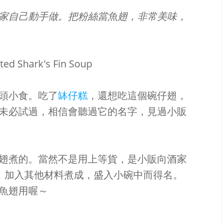
家自己動手做。把粉絲當魚翅，非常美味，
頭小食。吃了
缽仔糕
，還想吃這個碗仔翅，
未必試過，相信會聽過它的名字，見過小販
翅煮的。當然不是用上等貨，是小販向酒家
)，加入其他材料煮成，盛入小碗中而得名。
魚翅用喔～