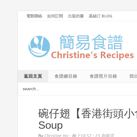
電郵聯絡
如何訂閱
出版的書
基絲汀 BLOG
返回主頁
食譜總目錄
食譜照片目錄
我
碗仔翅【香港街頭小食】Imi
Soup
By
Christine Ho
·
晚上10:57
·
23 則留言