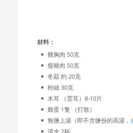
材料：
雞胸肉 50克
瘦豬肉 50克
冬菇 約 20克
粉絲 30克
木耳 （雲耳）8-10片
雞蛋 1隻 （打散）
無鹽上湯（即不含鹽份的高湯，
清水 2杯