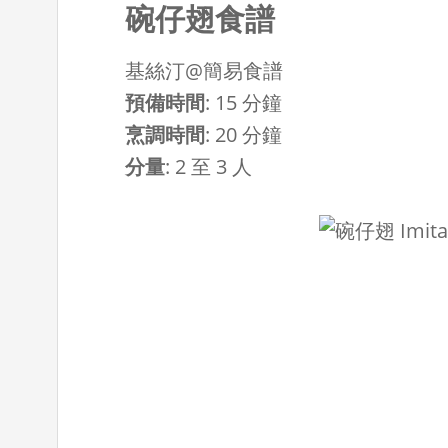
碗仔翅食譜
基絲汀@簡易食譜
預備時間
:
15 分鐘
烹調時間
:
20 分鐘
分量
:
2 至 3 人