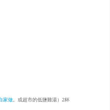
自家做
。或超市的低鹽雞湯）2杯