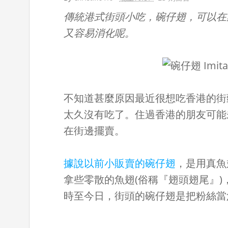
傳統港式街頭小吃，碗仔翅，可以在
又容易消化呢。
不知道甚麼原因最近很想吃香港的街
太久沒有吃了。住過香港的朋友可能
在街邊擺賣。
據說以前小販賣的碗仔翅
，是用真魚
拿些零散的魚翅(俗稱『翅頭翅尾』
時至今日，街頭的碗仔翅是把粉絲當