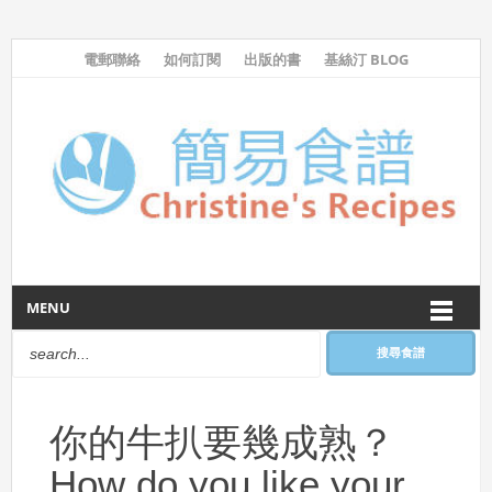
電郵聯絡
如何訂閱
出版的書
基絲汀 BLOG
MENU
搜尋食譜
你的牛扒要幾成熟？
How do you like your