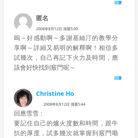
回覆
匿名
2008年8月12日 清晨5:00
嗚～好感動啊～多謝基絲汀的教學分
享啊～詳細又易明的解釋啊！相信多
試幾次，自己再記下火力及時間，應
該會好快找到竅門呢～
回覆
Christine Ho
2008年8月12日 清晨5:44
回應雪雪：
要記住自己的爐火度數和時間，跟牛
扒的厚度，試多幾次就掌握到竅門嘞