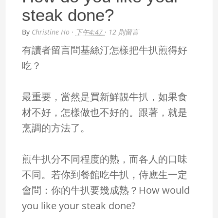
steak done?
By
Christine Ho
·
下午4:47
·
12 則留言
有讀者留言問基絲汀怎樣把牛扒煎得好
吃？
最重要，當然是買新鮮靚牛扒，如果食
材不好，怎樣做也不好的。跟著，就是
烹調的方法了。
煎牛扒分不同程度的熟，而各人的口味
不同。若你到餐館吃牛扒，侍應生一定
會問：你的牛扒要幾成熟？How would
you like your steak done?