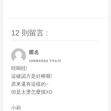
12 則留言 :
匿名
2008年8月8日 下午6:35
哇嗚哇!
這確認方是好棒喔!
原來還有這樣的~
但是太燙怎麼摸XD
小莉