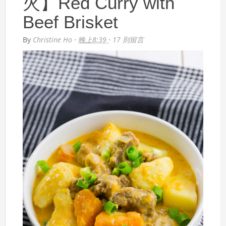
火】Red Curry with
Beef Brisket
By
Christine Ho
·
晚上8:39
·
17 則留言