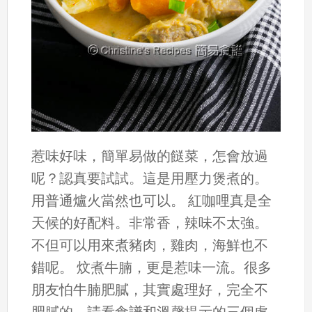
惹味好味，簡單易做的餸菜，怎會放過
呢？認真要試試。這是用壓力煲煮的。
用普通爐火當然也可以。 紅咖哩真是全
天候的好配料。非常香，辣味不太強。
不但可以用來煮豬肉，雞肉，海鮮也不
錯呢。 炆煮牛腩，更是惹味一流。很多
朋友怕牛腩肥膩，其實處理好，完全不
肥膩的。請看食譜和溫馨提示的三個處