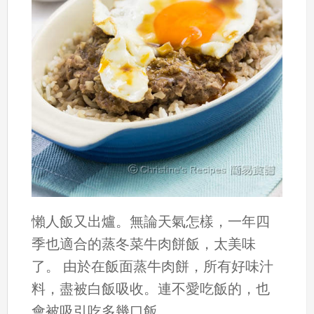
懶人飯又出爐。無論天氣怎樣，一年四
季也適合的蒸冬菜牛肉餅飯，太美味
了。 由於在飯面蒸牛肉餅，所有好味汁
料，盡被白飯吸收。連不愛吃飯的，也
會被吸引吃多幾口飯...