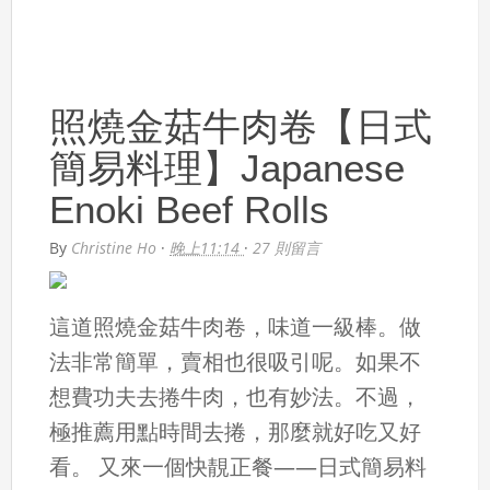
照燒金菇牛肉卷【日式
簡易料理】Japanese
Enoki Beef Rolls
By
Christine Ho
·
晚上11:14
·
27 則留言
這道照燒金菇牛肉卷，味道一級棒。做
法非常簡單，賣相也很吸引呢。如果不
想費功夫去捲牛肉，也有妙法。不過，
極推薦用點時間去捲，那麼就好吃又好
看。 又來一個快靚正餐——日式簡易料