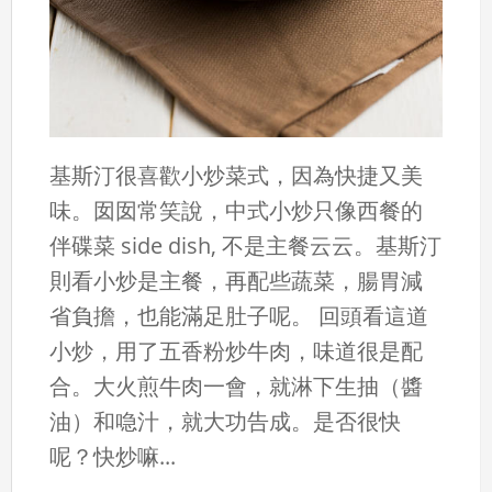
基斯汀很喜歡小炒菜式，因為快捷又美
味。囡囡常笑說，中式小炒只像西餐的
伴碟菜 side dish, 不是主餐云云。基斯汀
則看小炒是主餐，再配些蔬菜，腸胃減
省負擔，也能滿足肚子呢。 回頭看這道
小炒，用了五香粉炒牛肉，味道很是配
合。大火煎牛肉一會，就淋下生抽（醬
油）和喼汁，就大功告成。是否很快
呢？快炒嘛...