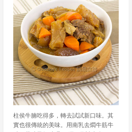
柱侯牛腩吃得多，轉去試試新口味。其
實也很傳統的美味。用南乳去燜牛筋牛