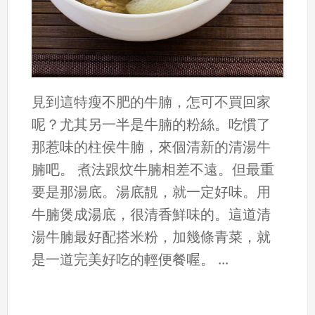
見到這特瘦不肥的牛腩，怎可不買回家
呢？尤其另一半是牛腩的粉絲。吃慣了
那惹味的柱侯牛腩，來個清新的清湯牛
腩吧。 煮法跟炆牛腩相差不遠。但最重
要是那湯底。湯底靚，就一定好味。用
牛腩煲成湯底，很清香鮮味的。這道清
湯牛腩最好配搭米粉，加幾條青菜，就
是一道完美好吃的輕便餐喔。 ...