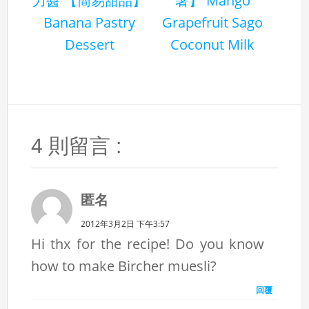
力醬 【簡易甜品】
暑】 Mango
Banana Pastry
Grapefruit Sago
Dessert
Coconut Milk
4 則留言 :
匿名
2012年3月2日 下午3:57
Hi thx for the recipe! Do you know
how to make Bircher muesli?
回覆