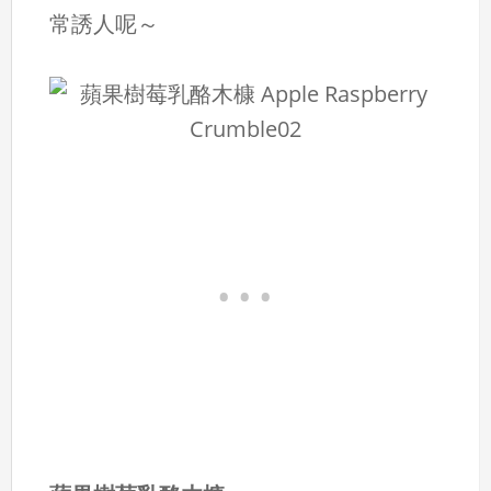
常誘人呢～