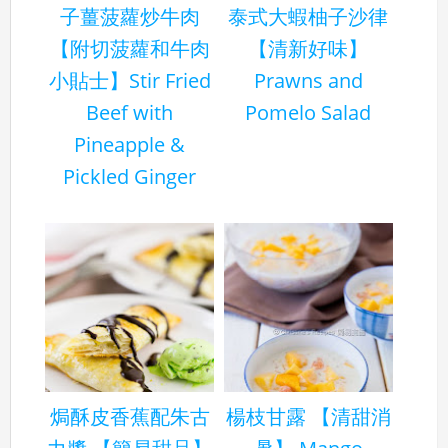
子薑菠蘿炒牛肉
泰式大蝦柚子沙律
【附切菠蘿和牛肉
【清新好味】
小貼士】Stir Fried
Prawns and
Beef with
Pomelo Salad
Pineapple &
Pickled Ginger
焗酥皮香蕉配朱古
楊枝甘露 【清甜消