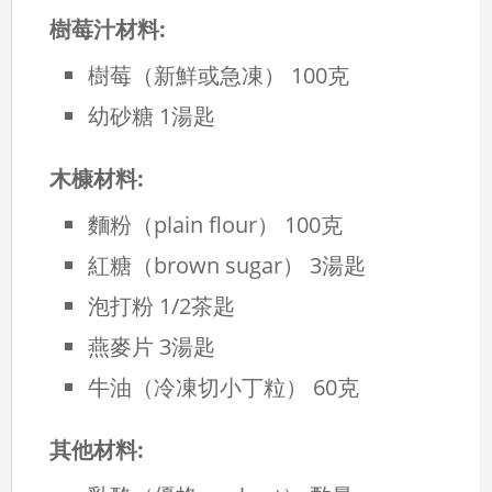
樹莓汁材料:
樹莓（新鮮或急凍）
100克
幼砂糖
1湯匙
木槺材料:
麵粉（plain flour）
100克
紅糖（brown sugar）
3湯匙
泡打粉
1/2茶匙
燕麥片
3湯匙
牛油（冷凍切小丁粒）
60克
其他材料: