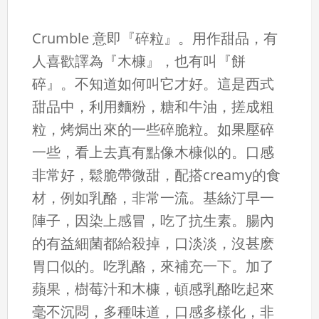
Crumble 意即『碎粒』。用作甜品，有
人喜歡譯為『木槺』，也有叫『餅
碎』。不知道如何叫它才好。這是西式
甜品中，利用麵粉，糖和牛油，搓成粗
粒，烤焗出來的一些碎脆粒。如果壓碎
一些，看上去真有點像木槺似的。口感
非常好，鬆脆帶微甜，配搭creamy的食
材，例如乳酪，非常一流。基絲汀早一
陣子，因染上感冒，吃了抗生素。腸內
的有益細菌都給殺掉，口淡淡，沒甚麽
胃口似的。吃乳酪，來補充一下。加了
蘋果，樹莓汁和木槺，頓感乳酪吃起來
毫不沉悶，多種味道，口感多樣化，非