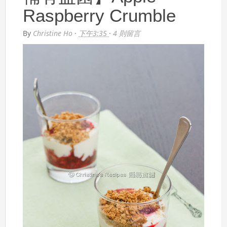
Raspberry Crumble
By
Christine Ho
·
下午3:35
·
4 則留言