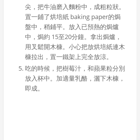
尖，把牛油磨入麵粉中，成粗粒狀。
置一鋪了烘培紙 baking paper的焗
盤中，稍鋪平。放入已預熱的焗爐
中，焗約 15至20分鐘。拿出焗爐，
用叉鬆開木槺。小心把放烘培紙連木
槺拉出，置一鐵架上完全放涼。
吃的時候，把樹莓汁，和蘋果粒分別
放入杯中。加適量乳酪，灑下木槺，
即成。