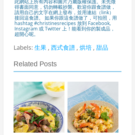
此網站上所有內容和圖片乃屬版權保護。未先徵
得書面同意，切勿轉載抄襲。歡迎你跟食譜做，
請用自己的文字在網上發布，並用連結（link）
接回這食譜。 如果你跟這食譜做了，可拍照，用
hashtag #christinesrecipes 放到 Facebook,
Instagram 或 Twitter 上！能看到你的製成品，
超開心呢。
Labels:
生果
,
西式食譜
,
烘培
,
甜品
Related Posts