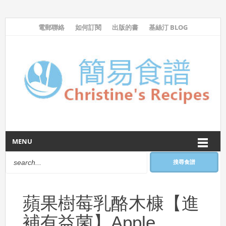
電郵聯絡
如何訂閱
出版的書
基絲汀 BLOG
MENU
搜尋食譜
蘋果樹莓乳酪木槺【進
補有益菌】Apple