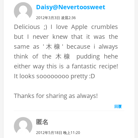
Daisy@Nevertoosweet
2012年3月3日 凌晨2:36
Delicious ;) I love Apple crumbles
but I never knew that it was the
same as '木槺' because i always
think of the 木槺 pudding hehe
either way this is a fantastic recipe!
It looks soooooooo pretty :D
Thanks for sharing as always!
回覆
匿名
2012年5月18日 晚上11:20