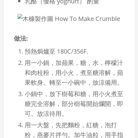
乳酪（優格 yoghurt）
酌量
做法:
預熱焗爐至 180C/356F.
用一小鍋，加蘋果，糖，水，檸檬汁
和肉桂粉，用小火，煮至糖溶解，蘋
果軟身。轉至一小碗中，放涼備用。
小鍋中，放下樹莓和糖，用小火煮至
糖完全溶解，部分樹莓開始爛開，即
可。放涼待用。
用一大盤，先把麵粉，紅糖，泡打
粉，燕麥片拌勻。加牛油粒，用手指