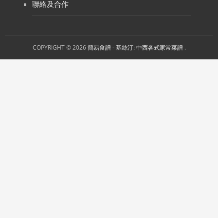
聯絡及合作
COPYRIGHT © 2026
簡易食譜 - 基絲汀: 中西各式家常菜譜
.