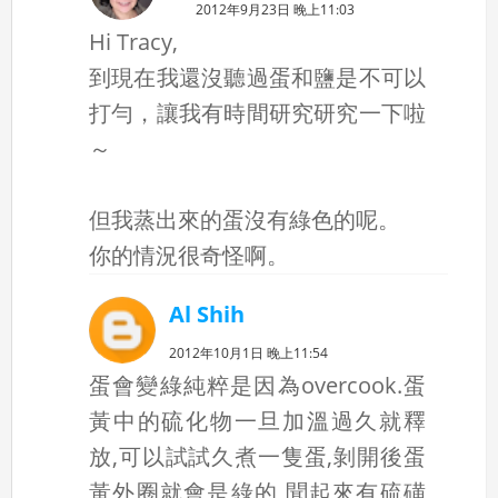
2012年9月23日 晚上11:03
Hi Tracy,
到現在我還沒聽過蛋和鹽是不可以
打勻，讓我有時間研究研究一下啦
～
但我蒸出來的蛋沒有綠色的呢。
你的情況很奇怪啊。
Al Shih
2012年10月1日 晚上11:54
蛋會變綠純粹是因為overcook.蛋
黃中的硫化物一旦加溫過久就釋
放,可以試試久煮一隻蛋,剝開後蛋
黃外圈就會是綠的,聞起來有硫磺