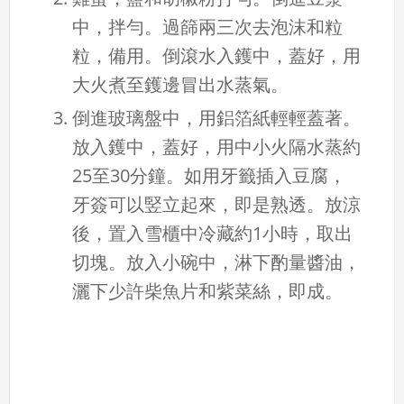
中，拌勻。過篩兩三次去泡沫和粒
粒，備用。倒滾水入鑊中，蓋好，用
大火煮至鑊邊冒出水蒸氣。
倒進玻璃盤中，用鋁箔紙輕輕蓋著。
放入鑊中，蓋好，用中小火隔水蒸約
25至30分鐘。如用牙籤插入豆腐，
牙簽可以竪立起來，即是熟透。放涼
後，置入雪櫃中冷藏約1小時，取出
切塊。放入小碗中，淋下酌量醬油，
灑下少許柴魚片和紫菜絲，即成。