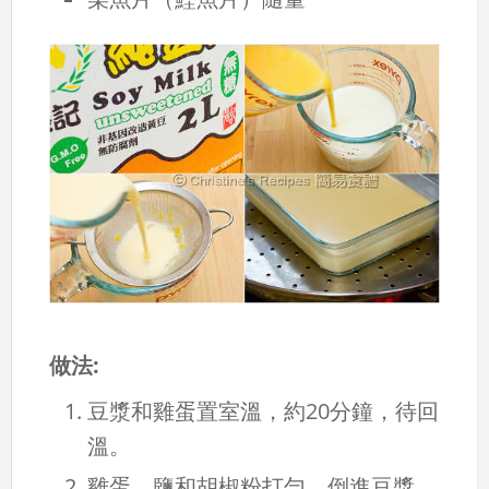
做法:
豆漿和雞蛋置室溫，約20分鐘，待回
溫。
雞蛋，鹽和胡椒粉打勻。倒進豆漿