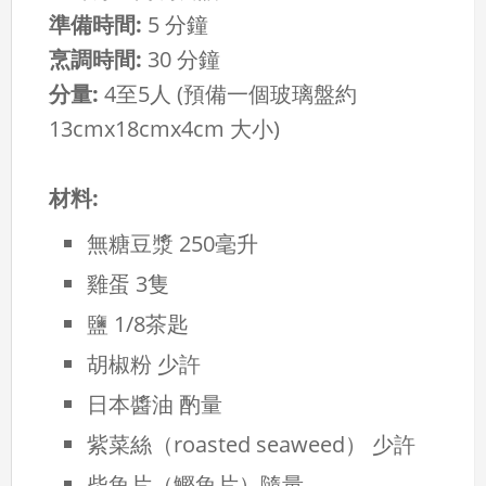
準備時間:
5 分鐘
烹調時間:
30 分鐘
分量:
4至5人 (預備一個玻璃盤約
13cmx18cmx4cm 大小)
材料:
無糖豆漿 250毫升
雞蛋 3隻
鹽 1/8茶匙
胡椒粉 少許
日本醬油 酌量
紫菜絲（roasted seaweed） 少許
柴魚片（鰹魚片）隨量