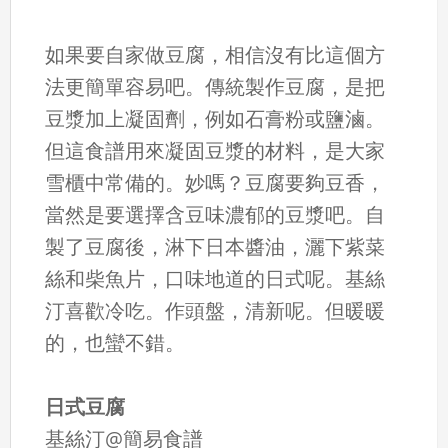
如果要自家做豆腐，相信沒有比這個方
法更簡單容易吧。傳統製作豆腐，是把
豆漿加上凝固劑，例如石膏粉或鹽滷。
但這食譜用來凝固豆漿的材料，是大家
雪櫃中常備的。妙嗎？豆腐要夠豆香，
當然是要選擇含豆味濃郁的豆漿吧。自
製了豆腐後，淋下日本醬油，灑下紫菜
絲和柴魚片，口味地道的日式呢。基絲
汀喜歡冷吃。作頭盤，清新呢。但暖暖
的，也蠻不錯。
日式豆腐
基絲汀@簡易食譜