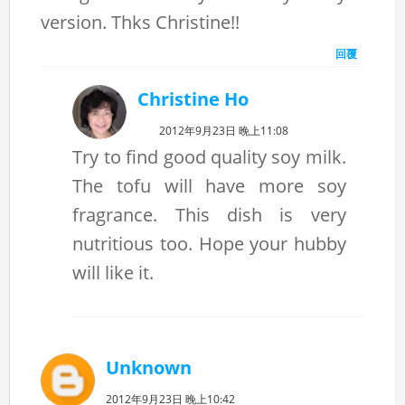
version. Thks Christine!!
回覆
Christine Ho
2012年9月23日 晚上11:08
Try to find good quality soy milk.
The tofu will have more soy
fragrance. This dish is very
nutritious too. Hope your hubby
will like it.
Unknown
2012年9月23日 晚上10:42