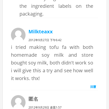
the ingredient labels on the
packaging.
Milkteaxx
2012年9月27日 下午6:42
i tried making tofu fa with both
homemade soy milk and store
bought soy milk, both didn't work so
i will give this a try and see how well
it works. thx!
回覆
匿名
2012年9月29日 凌晨1:57