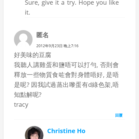
Sure, give it a try. Hope you like
it.
匿名
2012年9月23日 晚上7:16
好美味的豆腐
我聽人講雞蛋和鹽唔可以打勻, 否則會
釋放一些物質食咗會對身體唔好, 是唔
是呢? 因我試過蒸出嚟蛋有d綠色架,唔
知點解呢?
tracy
回覆
Christine Ho