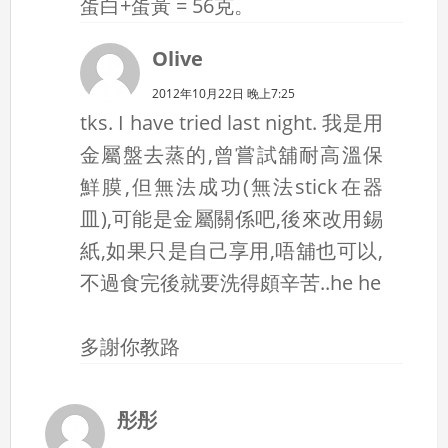
蛋白+蛋黃 = 56克。
Olive
2012年10月22日 晚上7:25
tks. I have tried last night. 我是用
金屬盤去蒸的,曾嘗試舖耐高溫保
鮮膜,但無法成功(無法stick在器
皿),可能是金屬關係吧,後來改用錫
紙,如果只是自己享用,唔舖也可以,
不過食完後就要洗得頗辛苦..he he
多謝你教路
彤彤