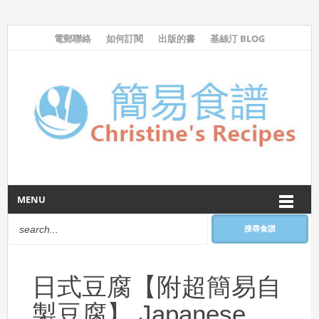
電郵聯絡
如何訂閱
出版的書
基絲汀 BLOG
MENU
搜尋食譜
日式豆腐【附超簡易自
製豆腐】 Japanese