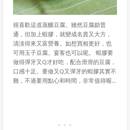
很喜歡這道蒸釀豆腐。雖然豆腐頗普
通，但加上蝦膠，就變成名貴又大方，
清淡得來又富營養。如想買相更好，也
可用玉子豆腐。宴客也可以呢。 蝦膠要
做得彈牙又Q才好吃，配合滑滑的豆腐，
口感十足。要做又Q又彈牙的蝦膠其實不
難，不過要用點心和時間，非常值得喔...