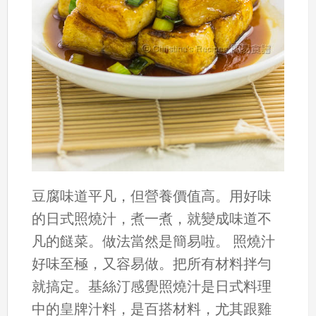
豆腐味道平凡，但營養價值高。用好味
的日式照燒汁，煮一煮，就變成味道不
凡的餸菜。做法當然是簡易啦。 照燒汁
好味至極，又容易做。把所有材料拌勻
就搞定。基絲汀感覺照燒汁是日式料理
中的皇牌汁料，是百搭材料，尤其跟雞