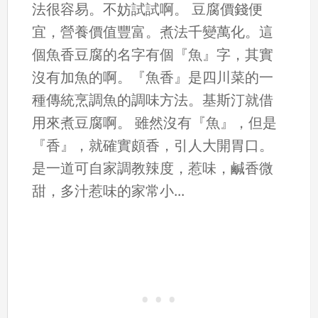
法很容易。不妨試試啊。 豆腐價錢便
宜，營養價值豐富。煮法千變萬化。這
個魚香豆腐的名字有個『魚』字，其實
沒有加魚的啊。『魚香』是四川菜的一
種傳統烹調魚的調味方法。基斯汀就借
用來煮豆腐啊。 雖然沒有『魚』，但是
『香』，就確實頗香，引人大開胃口。
是一道可自家調教辣度，惹味，鹹香微
甜，多汁惹味的家常小...