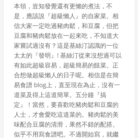
本領，豈知發覺還有更懶的煮法，不
是，應該說『超級懶人』的自家菜。相
信大家一定吃過豬肉鬆，和豆腐，但把
豆腐和豬肉鬆放在一起來吃，不知道大
家嘗試過沒有？這是基絲汀認識的一位
太太的『發明』! 基絲汀從來沒想過可以
有如此超級容易，超級簡易的餸菜。正
合想做超級懶人的日子呢。相信是在簡
易食譜 blog上，直至現在為止，沒有一
道菜及得上這道簡單。五分鐘『搞
定』！當然，要喜歡吃豬肉鬆和豆腐的
人士，才會愛吃這道菜的。豬肉鬆的美
味配合豆腐的清滑，果然不錯的配搭。
似乎不用寫食譜吧。不過開始寫，就繼