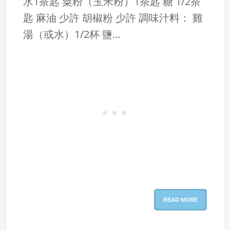
水1茶匙 粟粉（玉米粉）1茶匙 糖 1/2茶
匙 麻油 少許 胡椒粉 少許 調味汁料： 雞
湯（或水）1/2杯 鹽...
READ MORE