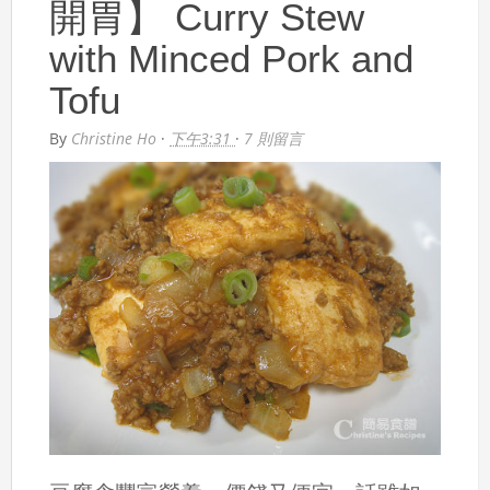
開胃】 Curry Stew
with Minced Pork and
Tofu
By
Christine Ho
·
下午3:31
·
7 則留言