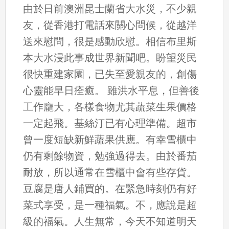
由於日前澳洲昆士蘭省大水災，不少親
友，從香港打電話來關心問候，從越洋
送來慰問，很是感動欣慰。相信布里斯
本大水浸此事成世界新聞吧。盼望災民
很快重建家園，已失至愛親友的，創傷
心靈能早日痊癒。 雖洪水平息，但善後
工作龐大，各樣食物尤其蔬菜生果價格
一定起飛。基絲汀已有心理準備。超市
曾一度短缺新鮮蔬果供應。有幸雪櫃中
仍有剩餘物資，勉強過得去。由於番茄
耐放，所以通常在雪櫃中會有些存貨。
豆腐是唐人鋪買的。在緊急時刻仍有好
菜式享受，是一種福氣。不，應說是超
級的福氣。人生無常，今天不知道明天