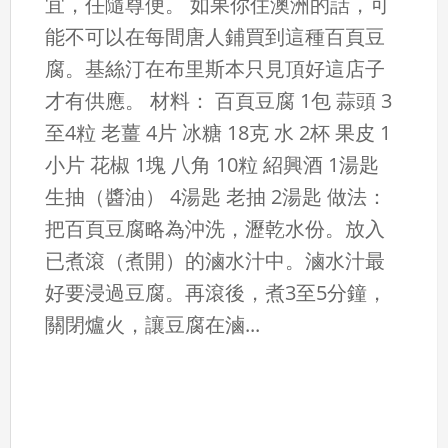
宜，任隨尊便。 如果你住澳洲的話，可
能不可以在每間唐人鋪買到這種百頁豆
腐。基絲汀在布里斯本只見頂好這店子
才有供應。 材料： 百頁豆腐 1包 蒜頭 3
至4粒 老薑 4片 冰糖 18克 水 2杯 果皮 1
小片 花椒 1塊 八角 10粒 紹興酒 1湯匙
生抽（醬油） 4湯匙 老抽 2湯匙 做法：
把百頁豆腐略為沖洗，瀝乾水份。放入
已煮滾（煮開）的滷水汁中。滷水汁最
好要浸過豆腐。再滾後，煮3至5分鐘，
關閉爐火，讓豆腐在滷...