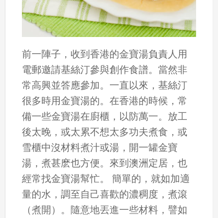
前一陣子，收到香港的金寶湯負責人用
電郵邀請基絲汀參與創作食譜。當然非
常高興並答應參加。一直以來，基絲汀
很多時用金寶湯的。在香港的時候，常
備一些金寶湯在廚櫃，以防萬一。放工
後太晚，或太累不想太多功夫煮食，或
雪櫃中沒材料煮汁或湯，開一罐金寶
湯，煮甚麽也方便。來到澳洲定居，也
經常找金寶湯幫忙。 簡單的，就如加適
量的水，調至自己喜歡的濃稠度，煮滾
（煮開）。隨意地丟進一些材料，譬如