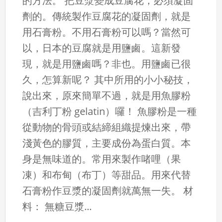
的方法。 把豆漿變成豆腐花，必須凝固
劑的。傳統製作豆腐花的凝固劑，就是
用石膏粉。不用石膏粉可以嗎？當然可
以，日本的豆腐就是用鹽鹵。這新發
現，就是用鹽鹵嗎？非也。用鹽鹵已很
久，怎算新呢？ 其中所用的小小秘技，
說出來，原來簡單不過，就是用魚膠粉
（吉利丁粉 gelatin）囉！ 魚膠粉是一種
從動物的骨頭或結締組織提煉出來，帶
淺黃色的膠質，主要成份為蛋白質。本
身是無味道的。常用來製作啫哩（果
凍）和布甸（布丁）等甜品。用來代替
石膏粉作豆漿的凝固劑就萬無一失。 材
料： 無糖豆漿...