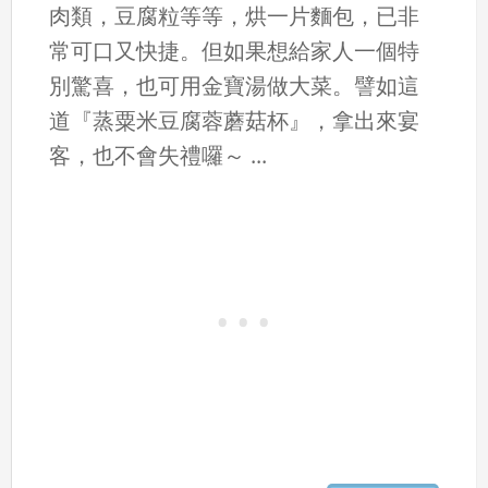
肉類，豆腐粒等等，烘一片麵包，已非
常可口又快捷。但如果想給家人一個特
別驚喜，也可用金寶湯做大菜。譬如這
道『蒸粟米豆腐蓉蘑菇杯』，拿出來宴
客，也不會失禮囉～ ...