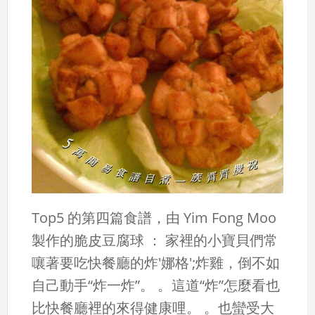
Top5 的第四篇食譜，由 Yim Fong Moo
製作的脆皮豆腐球 ： 家裡的小寶貝們常
嚷著要吃快餐廳的炸'娜格';炸雞，倒不如
自己動手“炸一炸”。 。這道“炸”怎麼看也
比快餐廳裡的來得健康哩。 。也蠻受大