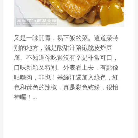
又是一味開胃，易下飯的菜。這道菜特
別的地方，就是酸甜汁陪襯脆皮炸豆
腐。不知道你吃過沒有？是非常可口，
口味新穎又特別。外表看上去，有點像
咕嚕肉，非也！基絲汀還加入綠色，紅
色和黃色的辣椒，真是彩色繽紛，很怡
神喔！...