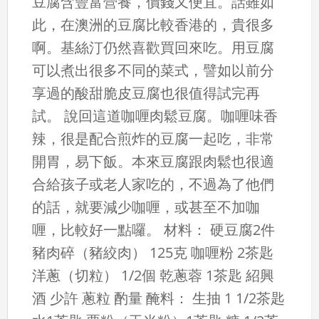
豆腐含豐富營養，價錢又便宜。話雖如
此，在澳洲的豆腐比較香港的，貴很多
啊。基絲汀仍然喜歡買回來吃。用豆腐
可以煮出很多不同的菜式，譬如以前分
享過的酸甜脆皮豆腐也很值得試完再
試。 說回這道咖喱肉鬆豆腐。咖喱味香
辣，很是配合煎炸的豆腐一起吃，非常
開胃，易下飯。本來豆腐跟肉鬆也很適
合給孩子或老人家吃的，不過為了他們
的話，就要減少咖喱，或甚至不加咖
喱，比較好一點囉。 材料： 硬豆腐2件
豬肉碎（豬絞肉） 125克 咖喱粉 2茶匙
洋蔥（切粒） 1/2個 乾蔥蓉 1茶匙 紹興
酒 少許 蔥粒 酌量 醃料： 生抽 1 1/2茶匙