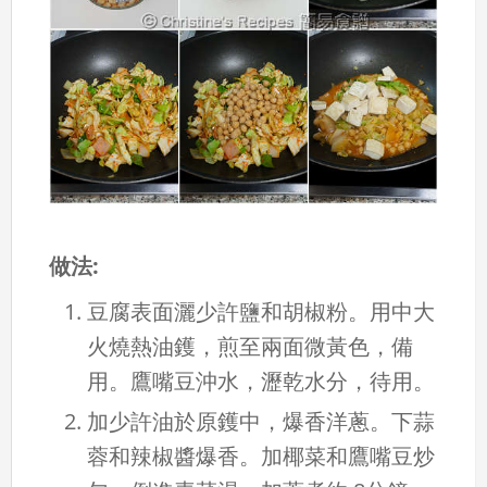
做法:
豆腐表面灑少許鹽和胡椒粉。用中大
火燒熱油鑊，煎至兩面微黃色，備
用。鷹嘴豆沖水，瀝乾水分，待用。
加少許油於原鑊中，爆香洋蔥。下蒜
蓉和辣椒醬爆香。加椰菜和鷹嘴豆炒