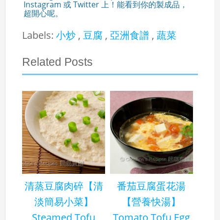
Instagram 或 Twitter 上！能看到你的製成品，
超開心呢。
Labels:
小炒
,
豆腐
,
亞洲食譜
,
蔬菜
Related Posts
清蒸豆腐肉碎【清
番茄豆腐蛋花湯
淡簡易小菜】
【營養快湯】
Steamed Tofu
Tomato Tofu Egg