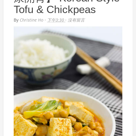
Tofu & Chickpeas
By
Christine Ho
·
下午3:30
·
沒有留言