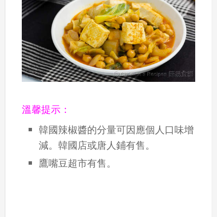
溫馨提示：
韓國辣椒醬的分量可因應個人口味增
減。韓國店或唐人鋪有售。
鷹嘴豆超市有售。