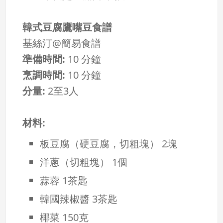
韓式豆腐鷹嘴豆食譜
基絲汀@簡易食譜
準備時間:
10 分鐘
烹調時間:
10 分鐘
分量:
2至3人
材料:
板豆腐（硬豆腐，切粗塊） 2塊
洋蔥（切粗塊） 1個
蒜蓉 1茶匙
韓國辣椒醬 3茶匙
椰菜 150克