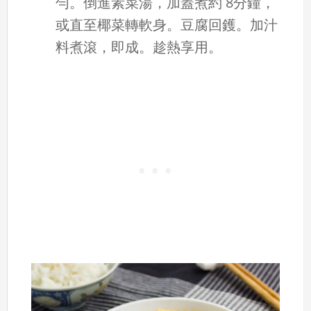
勻。倒進素菜湯，加蓋煮約 8分鐘，
或直至椰菜轉軟身。豆腐回鑊。加汁
料煮滾，即成。趁熱享用。