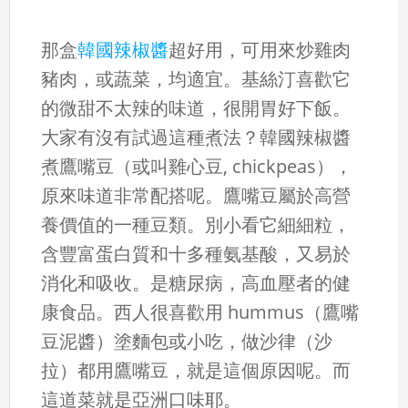
那盒
韓國辣椒醬
超好用，可用來炒雞肉
豬肉，或蔬菜，均適宜。基絲汀喜歡它
的微甜不太辣的味道，很開胃好下飯。
大家有沒有試過這種煮法？韓國辣椒醬
煮鷹嘴豆（或叫雞心豆, chickpeas），
原來味道非常配搭呢。鷹嘴豆屬於高營
養價值的一種豆類。別小看它細細粒，
含豐富蛋白質和十多種氨基酸，又易於
消化和吸收。是糖尿病，高血壓者的健
康食品。西人很喜歡用 hummus（鷹嘴
豆泥醬）塗麵包或小吃，做沙律（沙
拉）都用鷹嘴豆，就是這個原因呢。而
這道菜就是亞洲口味耶。