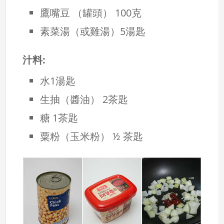
鷹嘴豆 （罐頭） 100克
素菜湯（或雞湯）5湯匙
汁料:
水1湯匙
生抽（醬油） 2茶匙
糖 1茶匙
粟粉（玉米粉） ½ 茶匙