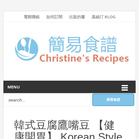
電郵聯絡
如何訂閱
出版的書
基絲汀 BLOG
MENU
搜尋食譜
韓式豆腐鷹嘴豆 【健
康開胃】 Korean Style