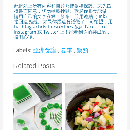
此網站上所有內容和圖片乃屬版權保護。未先徵
得書面同意，切勿轉載抄襲。歡迎你跟食譜做，
請用自己的文字在網上發布，並用連結（link）
接回這食譜。 如果你跟這食譜做了，可拍照，用
hashtag #christinesrecipes 放到 Facebook,
Instagram 或 Twitter 上！能看到你的製成品，
超開心呢。
Labels:
亞洲食譜
,
夏季
,
飯類
Related Posts