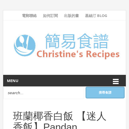
電郵聯絡
如何訂閱
出版的書
基絲汀 BLOG
MENU
搜尋食譜
班蘭椰香白飯 【迷人
香飯】Pandan