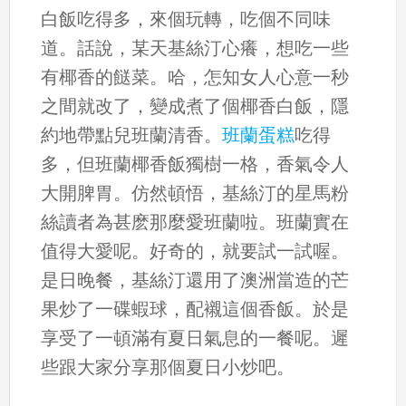
白飯吃得多，來個玩轉，吃個不同味
道。話說，某天基絲汀心癢，想吃一些
有椰香的餸菜。哈，怎知女人心意一秒
之間就改了，變成煮了個椰香白飯，隱
約地帶點兒班蘭清香。
班蘭蛋糕
吃得
多，但班蘭椰香飯獨樹一格，香氣令人
大開脾胃。仿然頓悟，基絲汀的星馬粉
絲讀者為甚麽那麼愛班蘭啦。班蘭實在
值得大愛呢。好奇的，就要試一試喔。
是日晚餐，基絲汀還用了澳洲當造的芒
果炒了一碟蝦球，配襯這個香飯。於是
享受了一頓滿有夏日氣息的一餐呢。遲
些跟大家分享那個夏日小炒吧。