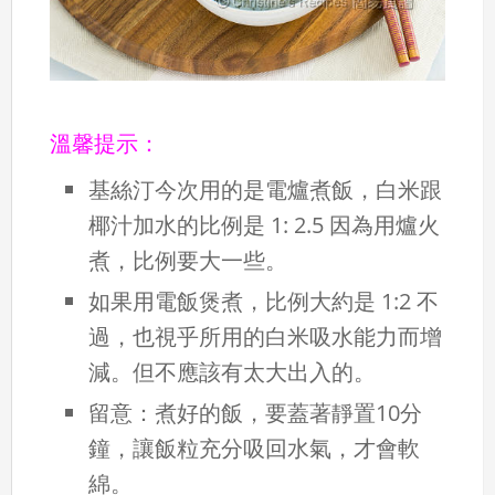
溫馨提示：
基絲汀今次用的是電爐煮飯，白米跟
椰汁加水的比例是 1: 2.5 因為用爐火
煮，比例要大一些。
如果用電飯煲煮，比例大約是 1:2 不
過，也視乎所用的白米吸水能力而增
減。但不應該有太大出入的。
留意：煮好的飯，要蓋著靜置10分
鐘，讓飯粒充分吸回水氣，才會軟
綿。