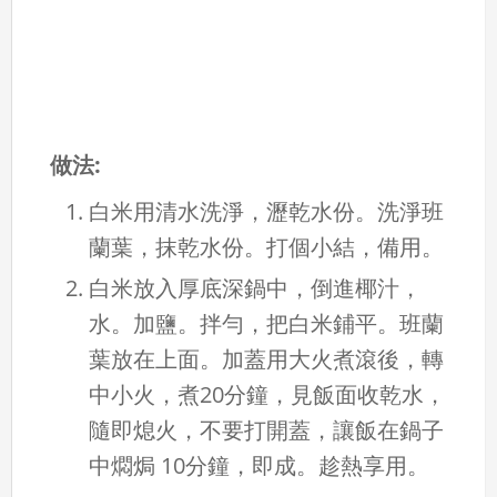
做法:
白米用清水洗淨，瀝乾水份。洗淨班
蘭葉，抹乾水份。打個小結，備用。
白米放入厚底深鍋中，倒進椰汁，
水。加鹽。拌勻，把白米鋪平。班蘭
葉放在上面。加蓋用大火煮滾後，轉
中小火，煮20分鐘，見飯面收乾水，
隨即熄火，不要打開蓋，讓飯在鍋子
中燜焗 10分鐘，即成。趁熱享用。