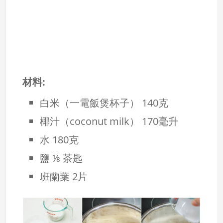
材料:
白米（一電飯煲杯子） 140克
椰汁（coconut milk） 170毫升
水 180克
鹽 ⅛ 茶匙
班蘭葉 2片