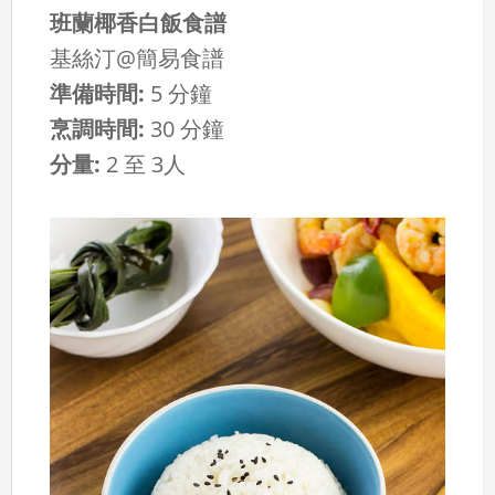
班蘭椰香白飯食譜
基絲汀@簡易食譜
準備時間:
5 分鐘
烹調時間:
30 分鐘
分量:
2 至 3人