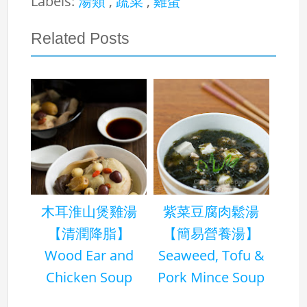
Labels:
湯類
,
蔬菜
,
雞蛋
Related Posts
木耳淮山煲雞湯
紫菜豆腐肉鬆湯
【清潤降脂】
【簡易營養湯】
Wood Ear and
Seaweed, Tofu &
Chicken Soup
Pork Mince Soup