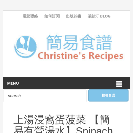
電郵聯絡
如何訂閱
出版的書
基絲汀 BLOG
MENU
搜尋食譜
上湯浸窩蛋菠菜 【簡
易有營湯水】Spinach