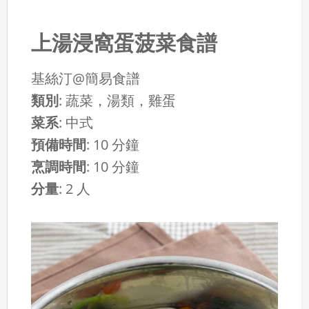
上湯浸窩蛋菠菜食譜
基絲汀@簡易食譜
類別
:
蔬菜，湯類，雞蛋
菜系
:
中式
預備時間
:
10 分鐘
烹調時間
:
10 分鐘
分量
:
2 人