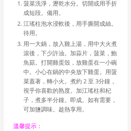
菠菜洗淨，瀝乾水分。切開或用手折
成短段。備用。
江瑤柱泡水浸軟後，用手撕開成絲。
待用。
用一大鍋，放入雞上湯，用中大火煮
滾後，下少許油。加蒜片，菠菜，鮑
魚菇。打開雞蛋殼，放雞蛋在一小碗
中。小心在鍋的中央放下雞蛋。用菠
菜蓋著，轉小火。煮約 2 至 3分鐘，
視乎你喜歡的熟度。加江瑤柱和杞
子，煮多半分鐘。即成。如有需要，
可加鹽調味。趁熱享用。
溫馨提示：