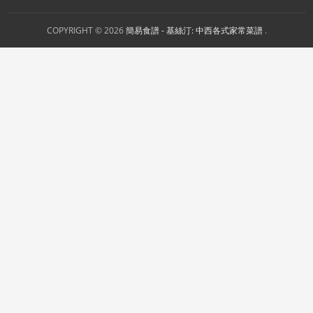
COPYRIGHT © 2026
簡易食譜 - 基絲汀: 中西各式家常菜譜
.