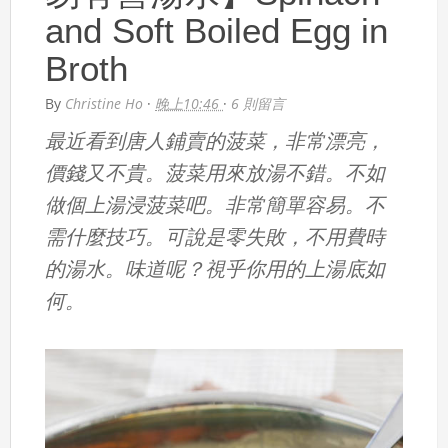
and Soft Boiled Egg in
Broth
By
Christine Ho
·
晚上10:46
·
6 則留言
最近看到唐人鋪賣的菠菜，非常漂亮，
價錢又不貴。菠菜用來放湯不錯。不如
做個上湯浸菠菜吧。非常簡單容易。不
需什麼技巧。可說是零失敗，不用費時
的湯水。味道呢？視乎你用的上湯底如
何。