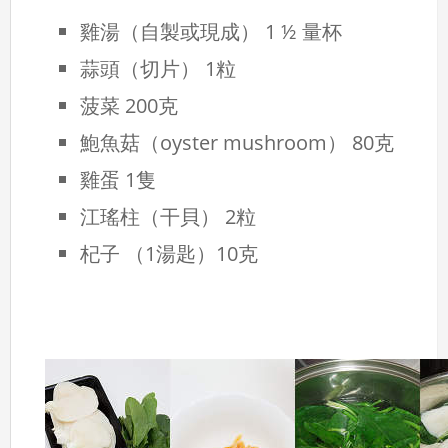
雞湯（自製或現成） 1 ½ 量杯
蒜頭（切片） 1粒
菠菜 200克
鮑魚菇（oyster mushroom） 80克
雞蛋 1隻
江瑤柱（干貝） 2粒
杞子 （1湯匙）10克