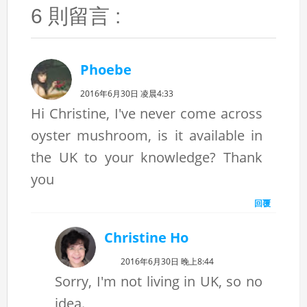
6 則留言 :
Phoebe
2016年6月30日 凌晨4:33
Hi Christine, I've never come across
oyster mushroom, is it available in
the UK to your knowledge? Thank
you
回覆
Christine Ho
2016年6月30日 晚上8:44
Sorry, I'm not living in UK, so no
idea.