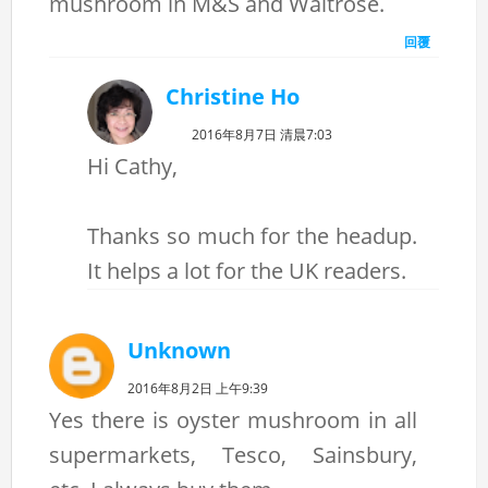
mushroom in M&S and Waitrose.
回覆
Christine Ho
2016年8月7日 清晨7:03
Hi Cathy,
Thanks so much for the headup.
It helps a lot for the UK readers.
Unknown
2016年8月2日 上午9:39
Yes there is oyster mushroom in all
supermarkets, Tesco, Sainsbury,