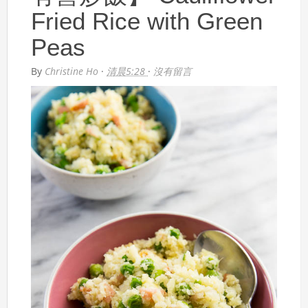
Fried Rice with Green
Peas
By
Christine Ho
·
清晨5:28
·
沒有留言