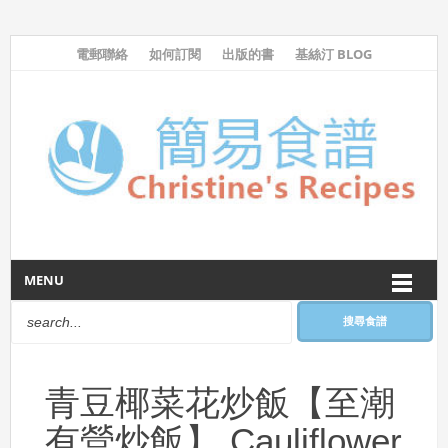
電郵聯絡
如何訂閱
出版的書
基絲汀 BLOG
MENU
搜尋食譜
青豆椰菜花炒飯【至潮
有營炒飯】 Cauliflower