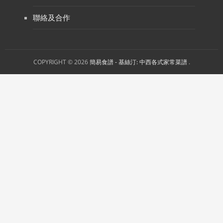
聯絡及合作
COPYRIGHT © 2026
簡易食譜 - 基絲汀: 中西各式家常菜譜
.