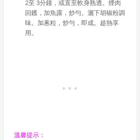
2至 3分鐘，或直至軟身熟透。煙肉
回鑊，加魚露，炒勻。灑下胡椒粉調
味。加蔥粒，炒勻，即成。趁熱享
用。
溫馨提示：