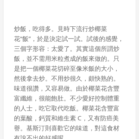
炒飯，吃得多。見時下流行炒椰菜
花“飯”，於是決定試一試。試後的感覺，
三個字形容：太愛了。其實這個所謂炒
飯，並不需用米粒煮成的飯來做的。只
是把一個椰菜花切碎至像米飯的大小，
然後拿去炒。不用炒很久，頗快熟的。
味道很讚，又容易做。由於椰菜花含豐
富纖維，很能飽肚。不少愛好控制體重
的人士，吃它取代吃飯。椰菜花含豐富
的葉酸，鈣質和維生素 C，又有防癌美
譽。基斯汀則喜歡它的味道，對這食材
有說不出的好感呢。