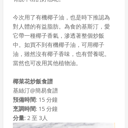
今次用了有機椰子油，也是時下推認為
對人體的有益脂肪。為食的基斯汀，愛
它帶一種椰子香氣，滲透著整個炒飯
中。如買不到有機椰子油，可用椰子
油，雖然沒有椰子香味，也有營養呢。
當然也可改用其他植物油。
椰菜花炒飯食譜
基絲汀@簡易食譜
預備時間
:
15 分鐘
烹調時間
:
15 分鐘
分量
:
2 至 3人