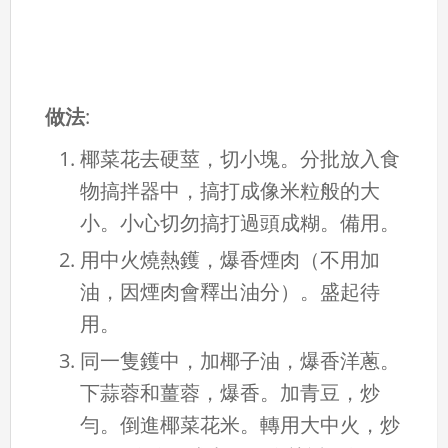
做法
:
椰菜花去硬莖，切小塊。分批放入食
物搞拌器中，搞打成像米粒般的大
小。小心切勿搞打過頭成糊。備用。
用中火燒熱鑊，爆香煙肉（不用加
油，因煙肉會釋出油分）。盛起待
用。
同一隻鑊中，加椰子油，爆香洋蔥。
下蒜蓉和薑蓉，爆香。加青豆，炒
勻。倒進椰菜花米。轉用大中火，炒