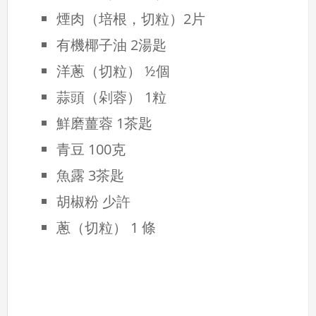
煙肉（培根，切粒）2片
有機椰子油 2湯匙
洋蔥（切粒） ½個
蒜頭（剁蓉） 1粒
鮮磨薑蓉 1茶匙
青豆 100克
魚露 3茶匙
胡椒粉 少許
蔥（切粒） 1 條