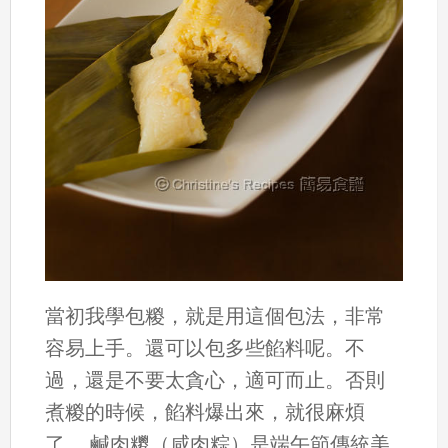
當初我學包糉，就是用這個包法，非常
容易上手。還可以包多些餡料呢。不
過，還是不要太貪心，適可而止。否則
煮糉的時候，餡料爆出來，就很麻煩
了。 鹹肉糭（咸肉粽）是端午節傳統美