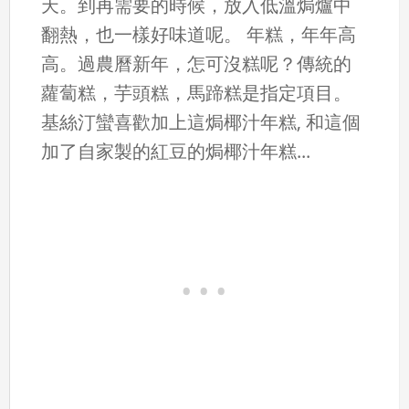
天。到再需要的時候，放入低溫焗爐中
翻熱，也一樣好味道呢。 年糕，年年高
高。過農曆新年，怎可沒糕呢？傳統的
蘿蔔糕，芋頭糕，馬蹄糕是指定項目。
基絲汀蠻喜歡加上這焗椰汁年糕, 和這個
加了自家製的紅豆的焗椰汁年糕...