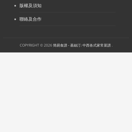
版權及須知
聯絡及合作
COPYRIGHT © 2026
簡易食譜 - 基絲汀: 中西各式家常菜譜
.