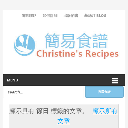
電郵聯絡
如何訂閱
出版的書
基絲汀 BLOG
MENU
搜尋食譜
顯示具有
節日
標籤的文章。
顯示所有
文章