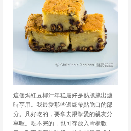
這個焗紅豆椰汁年糕最好是熱騰騰出爐
時享用。我最愛那些邊緣帶點脆口的部
分。凡好吃的，要拿去跟摯愛的親友分
享喔。吃不完的，也可存放入雪櫃數