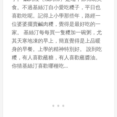
食。不過基絲汀自小愛吃糭子，平日也
喜歡吃呢。記得上小學那些年，路經一
位婆婆擺賣鹹肉糭，覺得是最好吃的一
家。 基絲汀每每買一隻糭加一碗粥，尤
其天寒地凍的早上，簡直覺得是上品暖
身的早餐。上學的精神特別好。 說到吃
糭，有人喜歡蘸糖，有人喜歡蘸醬油。
你猜基絲汀喜歡哪種吃...