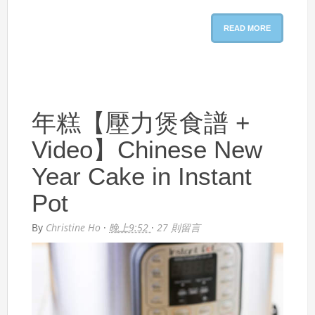
READ MORE
年糕【壓力煲食譜 +
Video】Chinese New
Year Cake in Instant
Pot
By
Christine Ho
·
晚上9:52
·
27 則留言