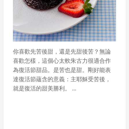
你喜歡先苦後甜，還是先甜後苦？無論
喜歡怎樣，這個心太軟朱古力很適合作
為復活節甜品。是苦也是甜。剛好能表
達復活節蘊含的意義：主耶穌受苦後，
就是復活的甜美勝利。 ...