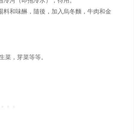
過冷河（即拖冷水），待用。
湯料和味醂，隨後，加入烏冬麵，牛肉和金
生菜，芽菜等等。