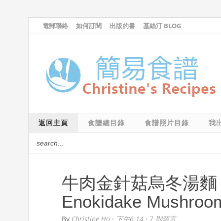
電郵聯絡
如何訂閱
出版的書
基絲汀 BLOG
返回主頁
食譜總目錄
食譜照片目錄
我
牛肉金針菇烏冬湯麵【1
Enokidake Mushroo
By
Christine Ho
·
下午6:14
·
7 則留言