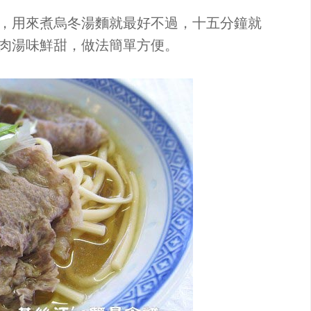
，用來煮烏冬湯麵就最好不過，十五分鐘就
肉湯味鮮甜，做法簡單方便。