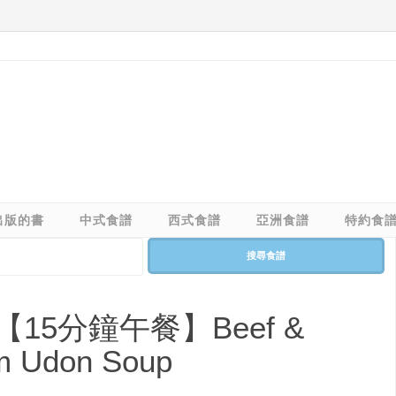
出版的書
中式食譜
西式食譜
亞洲食譜
特約食
搜尋食譜
5分鐘午餐】Beef &
m Udon Soup