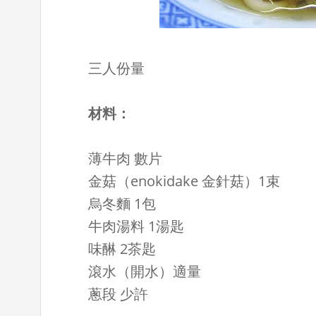
三人份量
材料：
薄牛肉 數片
金菇（enokidake 金針菇）1束
烏冬麵 1包
牛肉湯料 1湯匙
味醂 2茶匙
滾水（開水）適量
蔥段 少許