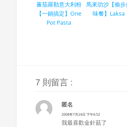
蕃茄羅勒意大利粉
馬來叻沙【偷步
【一鍋搞定】One
味餐】Laksa
Pot Pasta
7 則留言 :
匿名
2008年7月24日 下午6:52
我最喜歡金針菇了