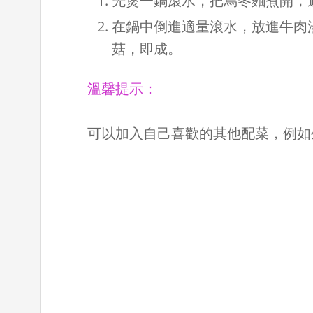
先煲一鍋滾水，把烏冬麵煮開，
在鍋中倒進適量滾水，放進牛肉
菇，即成。
溫馨提示：
可以加入自己喜歡的其他配菜，例如