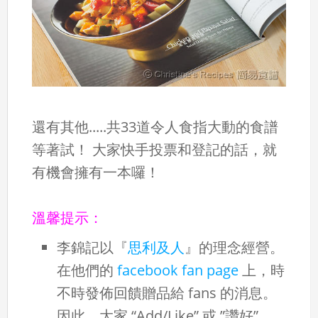
還有其他.....共33道令人食指大動的食譜
等著試！ 大家快手投票和登記的話，就
有機會擁有一本囉！
溫馨提示：
李錦記以『
思利及人
』的理念經營。
在他們的
facebook fan page
上，時
不時發佈回饋贈品給 fans 的消息。
因此，大家 “Add/Like” 或 ”讚好”，