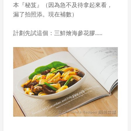
本『秘笈』（因為急不及待拿起來看，
漏了拍照添。現在補數）
計劃先試這個：三鮮燴海參花膠.....