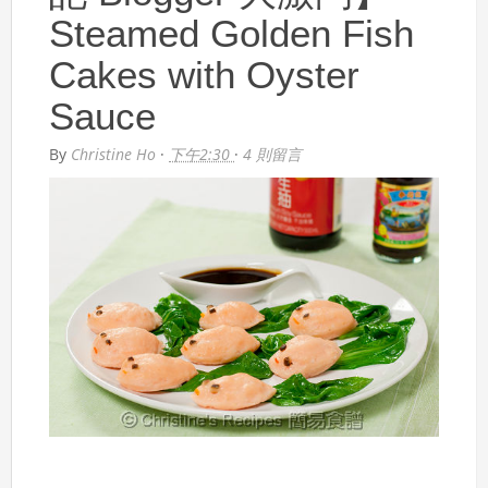
Steamed Golden Fish
Cakes with Oyster
Sauce
By
Christine Ho
·
下午2:30
·
4 則留言