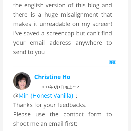
the english version of this blog and
there is a huge misalignment that
makes it unreadable on my screen!
i've saved a screencap but can't find
your email address anywhere to
send to you
回覆
Christine Ho
2011年3月1日 晚上7:12
@
Min {Honest Vanilla}
：
Thanks for your feedbacks.
Please use the contact form to
shoot me an email first: