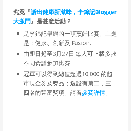
究竟『
譜出健康新滋味，李錦記Blogger
大激鬥
』是甚麽活動？
是李錦記舉辦的一項烹飪比賽。主題
是：健康、創新及 Fusion.
由即日起至3月27日 每人可上載多款
不同食譜參加比賽
冠軍可以得到總值超過10,000 的超
巿現金券及獎品；還設有第二，三，
四名的豐富獎項。請看
參賽詳情
。