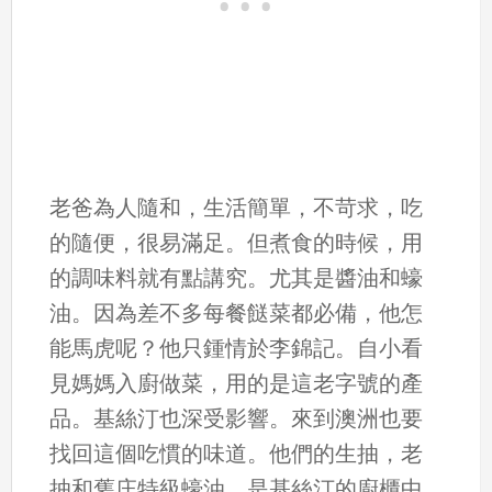
老爸為人隨和，生活簡單，不苛求，吃
的隨便，很易滿足。但煮食的時候，用
的調味料就有點講究。尤其是醬油和蠔
油。因為差不多每餐餸菜都必備，他怎
能馬虎呢？他只鍾情於李錦記。自小看
見媽媽入廚做菜，用的是這老字號的產
品。基絲汀也深受影響。來到澳洲也要
找回這個吃慣的味道。他們的生抽，老
抽和舊庄特級蠔油，是基絲汀的廚櫃中