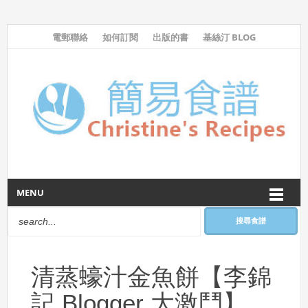
電郵聯絡
如何訂閱
出版的書
基絲汀 BLOG
MENU
搜尋食譜
清蒸蠔汁金魚餅【李錦
記 Blogger 大激鬥】