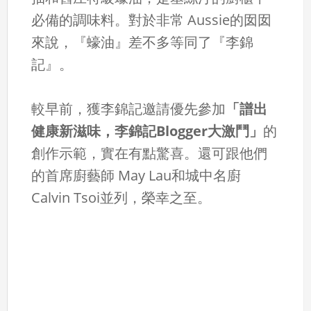
必備的調味料。對於非常 Aussie的囡囡
來說，『蠔油』差不多等同了『李錦
記』。
較早前，獲李錦記邀請優先參加
「譜出
健康新滋味，李錦記Blogger大激鬥」
的
創作示範，實在有點驚喜。還可跟他們
的首席廚藝師 May Lau和城中名廚
Calvin Tsoi並列，榮幸之至。