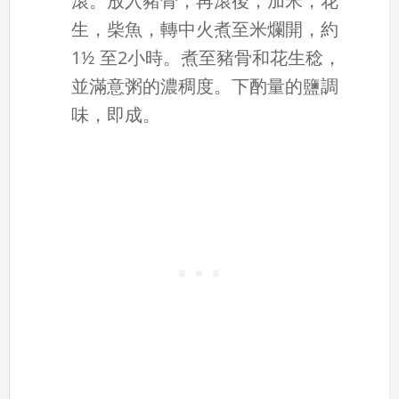
滾。放入豬骨，再滾後，加米，花
生，柴魚，轉中火煮至米爛開，約
1½ 至2小時。煮至豬骨和花生稔，
並滿意粥的濃稠度。下酌量的鹽調
味，即成。