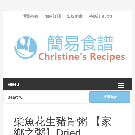
電郵聯絡
如何訂閱
出版的書
基絲汀 BLOG
MENU
搜尋食譜
柴魚花生豬骨粥 【家
鄉之粥】Dried