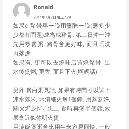
Ronald
2011年7月7日 晚上7:29
如果d 豬骨早一晚用鹽醃一晚(鹽多少
少都冇問題)成為咸豬骨, 第二日沖一沖
先用黎煲粥, 豬骨會更好味, 而且唔洗
再落鹽
如果有, 更可以去燒味店買燒豬骨, 出
水後煲粥, 更香, 而且下火(啊媽話)
另外,煲白粥既話, 如果有時間可以試下
凍水落米, 水滾細火煲1個鐘, 用蓋蓋好,
關火焗2小時以上, 食時再煲半個鐘,效
果會近似你明火煲
用冷飯煲粥會比用生米容易同快, 一般