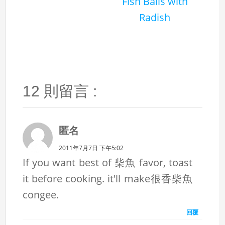
Fish Balls with
Radish
12 則留言 :
匿名
2011年7月7日 下午5:02
If you want best of 柴魚 favor, toast
it before cooking. it'll make很香柴魚
congee.
回覆