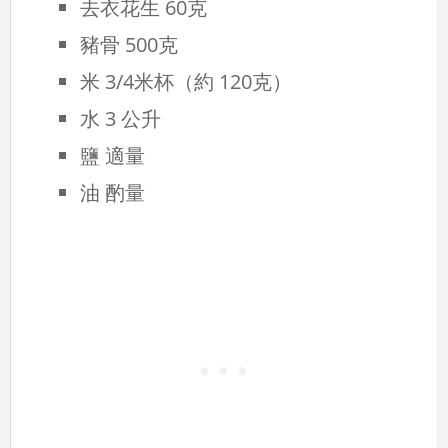
去衣花生 60克
豬骨 500克
米 3/4米杯（約 120克）
水 3 公升
鹽 適量
油 酌量