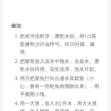
做法
:
把米沖洗乾淨，瀝乾水份。用1/2茶
匙鹽和少許油拌勻。待20分鐘。備
用。
把豬骨放入滾水中拖水，去血水。瀝
乾水份待用。花生洗淨，泡水片刻。
用力把柴魚打向台邊令其鬆散（小
心，會有一些乾魚肉飛散出來），用
手撕開小塊。
用一大煲，放入3公升水，用大火煮