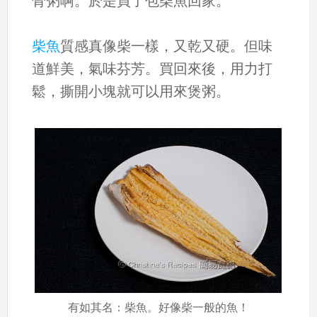
骨粥啊。於是買了包柴魚回家。
柴魚
質感真像柴一樣，又乾又硬。但味
道鮮美，氣味芬芳。買回來後，用力打
鬆，撕開小塊就可以用來煲粥。
有如其名：柴魚。好像柴一般的魚！