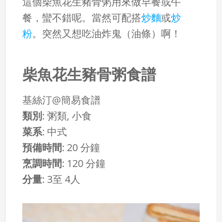
這個柴魚花生豬骨粥用來做早餐或午
餐，蠻不錯呢。當然可配搭
炒麵
或
炒
粉
。突然又想吃油炸鬼（油條）啊！
柴魚花生豬骨粥食譜
基絲汀@簡易食譜
類別
:
粥類, 小食
菜系
:
中式
預備時間
:
20 分鐘
烹調時間
:
120 分鐘
分量
:
3至 4人