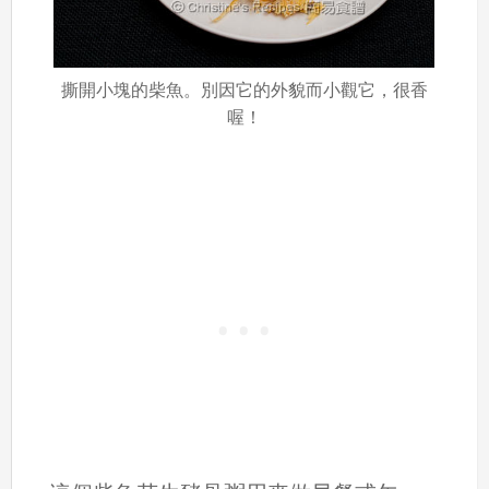
撕開小塊的柴魚。別因它的外貌而小觀它，很香
喔！