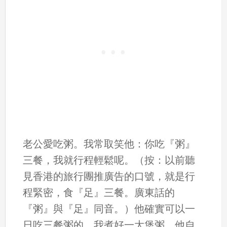
老公愛吃粥。我常取笑他：你吃『粥』
三餐，我就行程輕鬆呢。（按：以前聽
見香港的旅行團推廣告的口號，就是行
程緊密，食『足』三餐。廣東話的
『粥』與『足』同音。）他確實可以一
日吃三餐粥的。我煮好一大煲粥，他自