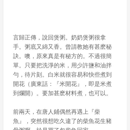
言歸正傳，說回煲粥。奶奶煲粥很拿
手。粥底又綿又香。曾請教她有甚麽秘
訣。噢，原來真是有秘方的。不過很簡
單。只要把洗淨的米，用少許鹽和油拌
勻，待片刻。白米就很容易和快些煮到
開花（廣東話：『米開花』，即是米煮
到爛開）。要加甚麽材料煮，也可以。
前兩天，在唐人鋪偶然再遇上『柴
魚』，突然很想吃久違了的柴魚花生豬