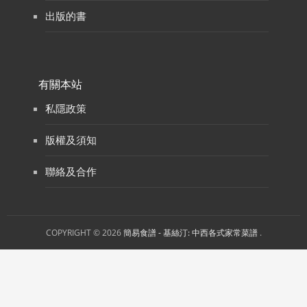
出版的書
有關本站
私隱政策
版權及須知
聯絡及合作
COPYRIGHT © 2026
簡易食譜 - 基絲汀: 中西各式家常菜譜
.