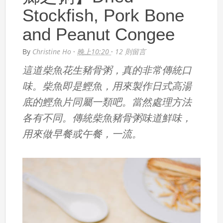
Stockfish, Pork Bone
and Peanut Congee
By
Christine Ho
·
晚上10:20
·
12 則留言
這道柴魚花生豬骨粥，真的非常傳統口
味。柴魚即是鰹魚，用來製作日式高湯
底的鰹魚片同屬一類吧。當然處理方法
各有不同。傳統柴魚豬骨粥味道鮮味，
用來做早餐或午餐，一流。