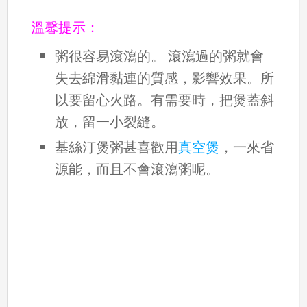
溫馨提示：
粥很容易滾瀉的。 滾瀉過的粥就會
失去綿滑黏連的質感，影響效果。所
以要留心火路。有需要時，把煲蓋斜
放，留一小裂縫。
基絲汀煲粥甚喜歡用
真空煲
，一來省
源能，而且不會滾瀉粥呢。