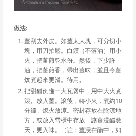
做法:
薑刮去外皮。如薑太大塊，可分切小
塊，用刀拍鬆。白鑊（不落油）用小
火，把薑煎乾水份。然後，下少許
油，把薑煎香，帶出薑味，並且令薑
炆煮起來更滑。待用。
把甜醋倒進一大瓦煲中，用中大火煮
滾。放入薑。滾後，轉小火，煮約10
分鐘。熄火放涼。密封存放在陰涼地
方，或放入雪櫃中存放，讓薑浸醋數
天，更入味。（註：薑浸在醋中，如