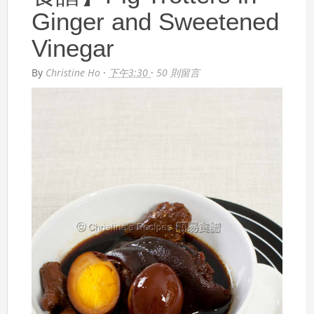
Ginger and Sweetened
Vinegar
By
Christine Ho
·
下午3:30
·
50 則留言