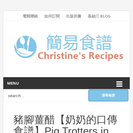
電郵聯絡
如何訂閱
出版的書
基絲汀 BLOG
MENU
搜尋食譜
豬腳薑醋【奶奶的口傳
食譜】Pig Trotters in