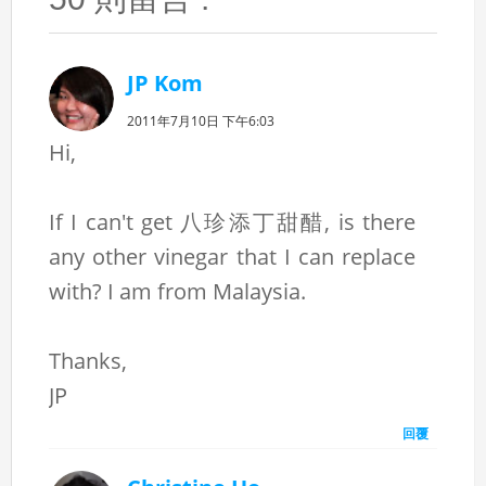
JP Kom
2011年7月10日 下午6:03
Hi,
If I can't get 八珍添丁甜醋, is there
any other vinegar that I can replace
with? I am from Malaysia.
Thanks,
JP
回覆