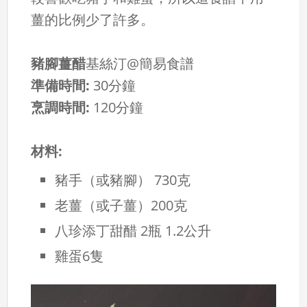
薑的比例少了許多。
豬腳薑醋
基絲汀@簡易食譜
準備時間:
30分鐘
烹調時間:
120分鐘
材料:
豬手（或豬腳）
730克
老薑（或子薑）
200克
八珍添丁甜醋
2瓶 1.2公升
雞蛋
6隻