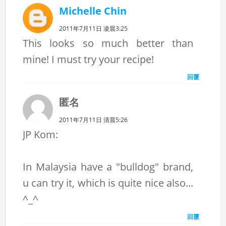
Michelle Chin
2011年7月11日 凌晨3:25
This looks so much better than
mine! I must try your recipe!
回覆
匿名
2011年7月11日 清晨5:26
JP Kom:
In Malaysia have a "bulldog" brand,
u can try it, which is quite nice also...
^_^
回覆