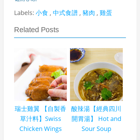
Labels:
小食
,
中式食譜
,
豬肉
,
雞蛋
Related Posts
瑞士雞翼 【自製香
酸辣湯【經典四川
草汁料】Swiss
開胃湯】 Hot and
Chicken Wings
Sour Soup