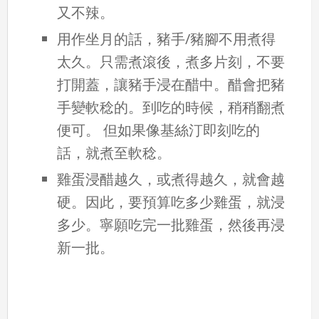
又不辣。
用作坐月的話，豬手/豬腳不用煮得
太久。只需煮滾後，煮多片刻，不要
打開蓋，讓豬手浸在醋中。醋會把豬
手變軟稔的。到吃的時候，稍稍翻煮
便可。 但如果像基絲汀即刻吃的
話，就煮至軟稔。
雞蛋浸醋越久，或煮得越久，就會越
硬。因此，要預算吃多少雞蛋，就浸
多少。寧願吃完一批雞蛋，然後再浸
新一批。