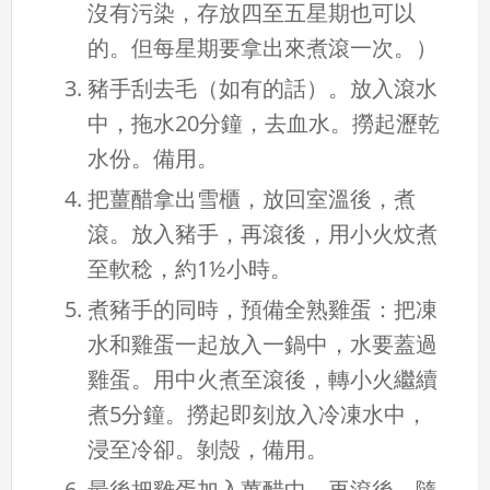
沒有污染，存放四至五星期也可以
的。但每星期要拿出來煮滾一次。）
豬手刮去毛（如有的話）。放入滾水
中，拖水20分鐘，去血水。撈起瀝乾
水份。備用。
把薑醋拿出雪櫃，放回室溫後，煮
滾。放入豬手，再滾後，用小火炆煮
至軟稔，約1½小時。
煮豬手的同時，預備全熟雞蛋：把凍
水和雞蛋一起放入一鍋中，水要蓋過
雞蛋。用中火煮至滾後，轉小火繼續
煮5分鐘。撈起即刻放入冷凍水中，
浸至冷卻。剝殼，備用。
最後把雞蛋加入薑醋中，再滾後，隨