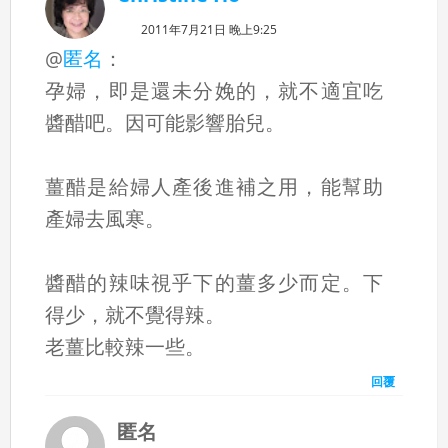
2011年7月21日 晚上9:25
@
匿名
：
孕婦，即是還未分娩的，就不適宜吃
醬醋吧。因可能影響胎兒。
薑醋是給婦人產後進補之用，能幫助
產婦去風寒。
醬醋的辣味視乎下的薑多少而定。下
得少，就不覺得辣。
老薑比較辣一些。
回覆
匿名