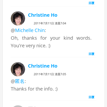
回覆
Christine Ho
2011年7月11日 清晨7:04
@
Michelle Chin
:
Oh, thanks for your kind words.
You're very nice. :)
回覆
Christine Ho
2011年7月11日 清晨7:05
@
匿名
:
Thanks for the info. :)
回覆