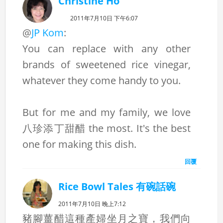
Christine Ho
2011年7月10日 下午6:07
@
JP Kom
:
You can replace with any other
brands of sweetened rice vinegar,
whatever they come handy to you.
But for me and my family, we love
八珍添丁甜醋 the most. It's the best
one for making this dish.
回覆
Rice Bowl Tales 有碗話碗
2011年7月10日 晚上7:12
豬腳薑醋這種產婦坐月之寶，我們向