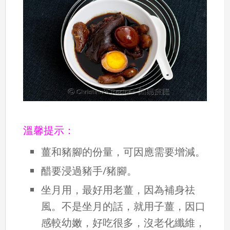
溫馨提示：
薑和豬腳的份量，可因應需要增減。
醋要浸過豬手/豬腳。
坐月用，最好用老薑，因為補身祛
風。不是坐月的話，就用子薑，因口
感較幼嫩，好吃很多，沒老化纖維，