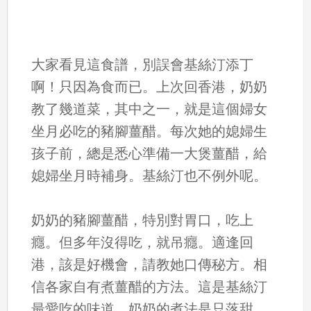
大家看見這食譜，別誤會基絲汀添丁
啊！只因為食而已。上次回香港，奶奶
教了幾道菜，其中之一，就是這個婦女
坐月必吃的豬腳薑醋。每次她的媳婦生
孩子前，總是悉心準備一大煲薑醋，給
媳婦坐月時補身。基絲汀也不例外呢。
奶奶的豬腳薑醋，特別對胃口，吃上
癮。但多年沒得吃，就吊癮。適逢回
港，該是好機會，請教她口傳秘方。相
信各家自有煮薑醋的方法。這是基絲汀
最愛吃的味道。奶奶的煮法是只落甜