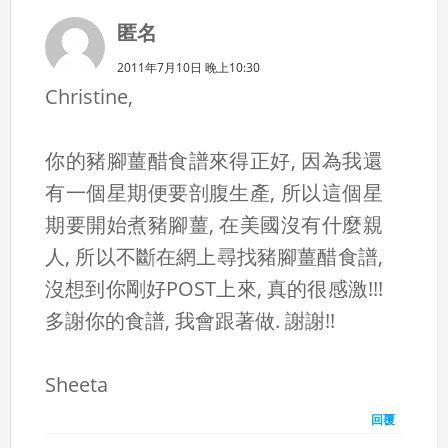
匿名
2011年7月10日 晚上10:30
Christine,
你的豬腳薑醋食譜來得正好, 因為我還
有一個星期便要剖腹生產, 所以這個星
期要開始煮豬腳薑, 在美國沒有什麼親
人, 所以不斷在網上尋找豬腳薑醋食譜,
沒想到你剛好POST上來, 真的很感激!!!
多謝你的食譜, 我會跟著做. 謝謝!!
Sheeta
回覆