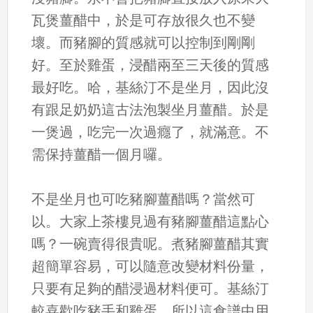
瓦煲薑醋中，於是可存放很久也不變
壞。而豬腳的質感就可以控制到剛剛
好。至於雞蛋，浸醋兩至三天後的質感
最好吃。哈，基絲汀不是坐月，因此沒
有跟足奶奶這古法泡製坐月薑醋。於是
一煲過，吃完一次過癮了，就滿意。不
需保持薑醋一個月囉。
不是坐月也可吃豬腳薑醋嗎？當然可
以。大家上茶樓見過有豬腳薑醋這點心
嗎？一碗賣得很貴呢。煮豬腳薑醋其實
超簡單容易，可以隨意改變材料份量，
只要有足夠的醋浸過材料便可。基絲汀
較喜歡吃豬手和雞蛋，所以這食譜中用