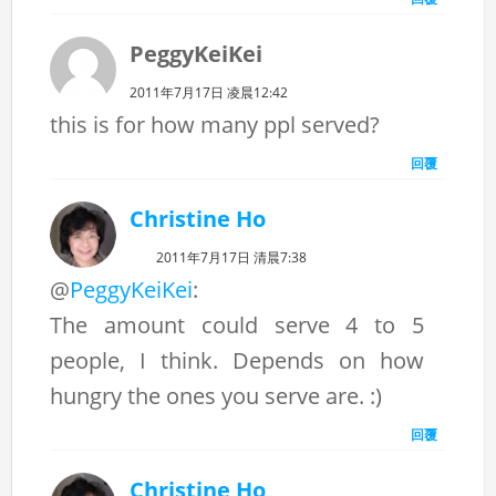
PeggyKeiKei
2011年7月17日 凌晨12:42
this is for how many ppl served?
回覆
Christine Ho
2011年7月17日 清晨7:38
@
PeggyKeiKei
:
The amount could serve 4 to 5
people, I think. Depends on how
hungry the ones you serve are. :)
回覆
Christine Ho