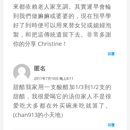
來都依賴老人家烹調。其實遲早會輪
到我們做嫲嫲或婆婆的，現在預早學
好了到時便可以用來替女兒或媳婦泡
製，和把這傳統遺留下去。非常多謝
你的分享 Christine！
回覆
匿名
2011年7月10日 晚上8:11
甜醋我家用一支酸醋加1/3到1/2支的
甜醋，我很爱喝它的汤但家人不是很
爱吃大多都在外买碗来吃就算了。
(chan913的小天地）
回覆