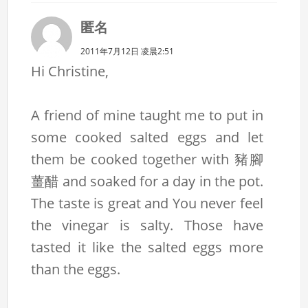
匿名
2011年7月12日 凌晨2:51
Hi Christine,
A friend of mine taught me to put in
some cooked salted eggs and let
them be cooked together with 豬腳
薑醋 and soaked for a day in the pot.
The taste is great and You never feel
the vinegar is salty. Those have
tasted it like the salted eggs more
than the eggs.