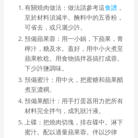
有關燒肉做法：做法請參考這
食譜
，
至於材料須減半。醃料中的五香粉，
可省去，或只灑少許。
預備蘋果蓉：用一小鍋，下蘋果，青
檸汁，糖及水。蓋好，用中小火煮至
蘋果軟稔。用食物搞拌器搞打成蓉。
下少許鹽調味。
預備蜜汁：用中火，把蜜糖和蘋果醋
煮至濃稠。
預備果醋汁：用手打蛋器用力把所有
材料完全拌勻，成乳狀汁液。
上碟：把燒肉切塊，排在碟中。淋下
蜜汁。配以適量蘋果蓉。伴以沙律