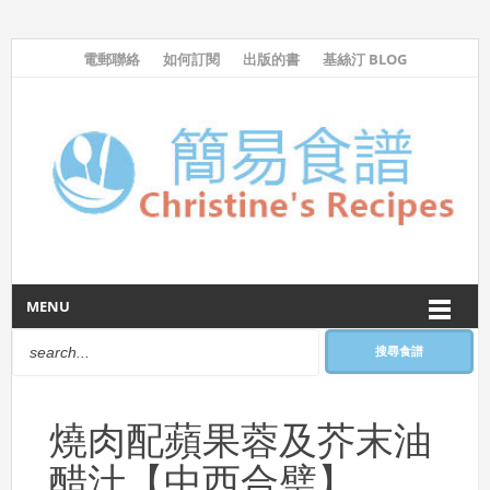
電郵聯絡
如何訂閱
出版的書
基絲汀 BLOG
MENU
搜尋食譜
燒肉配蘋果蓉及芥末油
醋汁【中西合璧】