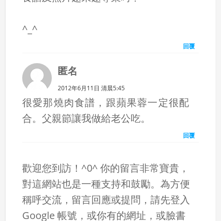
^_^
回覆
匿名
2012年6月11日 清晨5:45
很愛那燒肉食譜，跟蘋果蓉一定很配
合。父親節讓我做給老公吃。
回覆
歡迎您到訪！^0^ 你的留言非常寶貴，
對這網站也是一種支持和鼓勵。為方便
稱呼交流，留言回應或提問，請先登入
Google 帳號，或你有的網址，或臉書