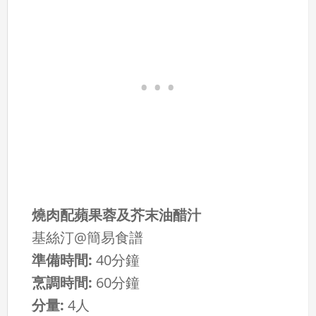
燒肉配蘋果蓉及芥末油醋汁
基絲汀@簡易食譜
準備時間:
40分鐘
烹調時間:
60分鐘
分量:
4人