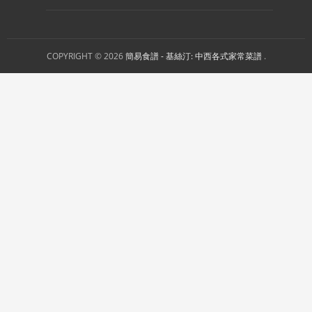
COPYRIGHT © 2026
簡易食譜 - 基絲汀: 中西各式家常菜譜
.