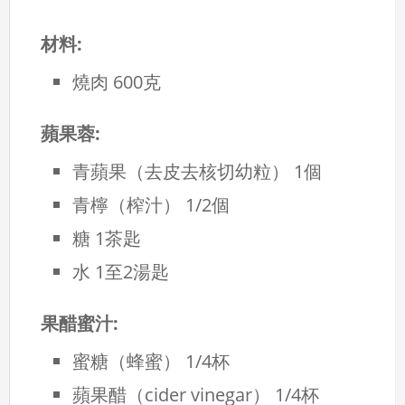
材料:
燒肉
600克
蘋果蓉:
青蘋果（去皮去核切幼粒）
1個
青檸（榨汁）
1/2個
糖
1茶匙
水
1至2湯匙
果醋蜜汁:
蜜糖（蜂蜜）
1/4杯
蘋果醋（cider vinegar）
1/4杯