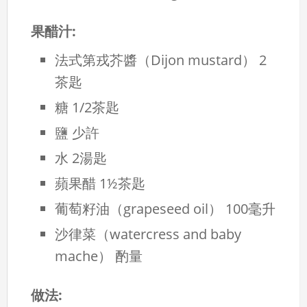
果醋汁:
法式第戎芥醬（Dijon mustard）
2
茶匙
糖
1/2茶匙
鹽
少許
水
2湯匙
蘋果醋
1½茶匙
葡萄籽油（grapeseed oil）
100毫升
沙律菜（watercress and baby
mache）
酌量
做法: