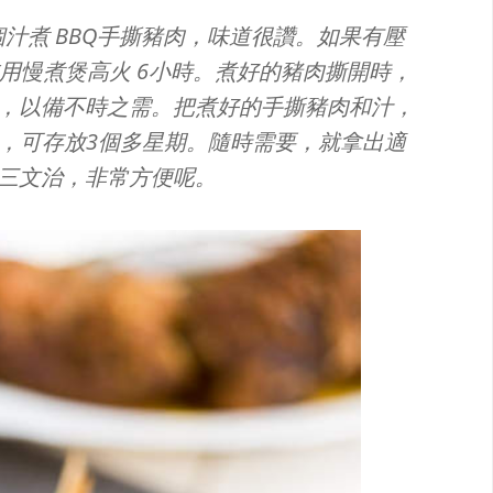
汁煮 BBQ手撕豬肉，味道很讚。如果有壓
用慢煮煲高火 6小時。煮好的豬肉撕開時，
，以備不時之需。把煮好的手撕豬肉和汁，
）中，可存放3個多星期。隨時需要，就拿出適
三文治，非常方便呢。