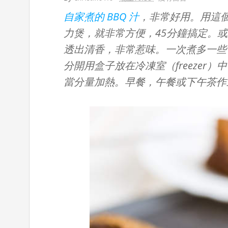
自家煮的 BBQ 汁
，非常好用。用這個
力煲，就非常方便，45分鐘搞定。或
透出清香，非常惹味。一次煮多一些
分開用盒子放在冷凍室（freezer
當分量加熱。早餐，午餐或下午茶作