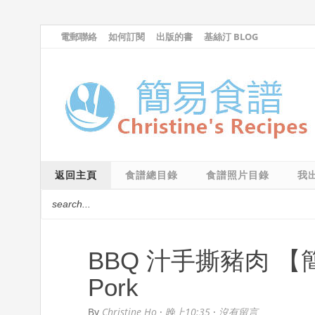
電郵聯絡
如何訂閱
出版的書
基絲汀 BLOG
返回主頁
食譜總目錄
食譜照片目錄
我
BBQ 汁手撕豬肉 【簡
Pork
By
Christine Ho
·
晚上10:35
·
沒有留言