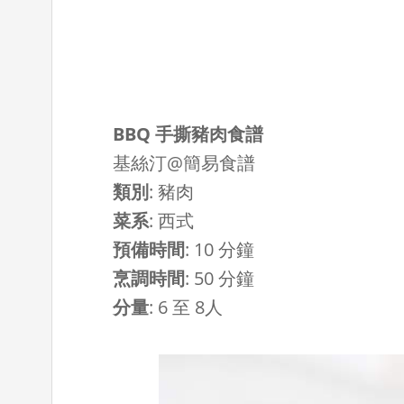
BBQ 手撕豬肉食譜
基絲汀@簡易食譜
類別
:
豬肉
菜系
:
西式
預備時間
:
10 分鐘
烹調時間
:
50 分鐘
分量
:
6 至 8人