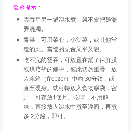
溫馨提示：
雲吞用另一鍋滾水煮，就不會把雞湯
弄混濁。
青菜，可用菜心，小棠菜，或其他當
造的菜。當造的菜會又平又靚。
吃不完的雲吞，可放置在鋪了保鮮膜
或烘培墊的鋪中，彼此切勿重疊。放
入冰箱（freezer）中約 30分鐘，或
直至硬身。就可轉放入食物膠袋，密
封。可存放1個月。吃時，不用解
凍，直接放入滾水中煮至浮面，再煮
多 2分鐘，即可。