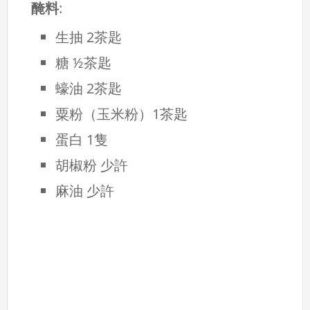
醃料
:
生抽 2茶匙
糖 ½茶匙
蠔油 2茶匙
粟粉（玉米粉）1茶匙
蛋白 1隻
胡椒粉 少許
麻油 少許