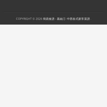
COPYRIGHT © 2026
簡易食譜 - 基絲汀: 中西各式家常菜譜
.