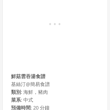
鮮菇雲吞湯食譜
基絲汀@簡易食譜
類別
:
海鮮，豬肉
菜系
:
中式
預備時間
:
20 分鐘