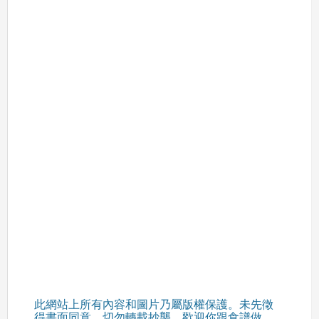
此網站上所有內容和圖片乃屬版權保護。未先徵
得書面同意，切勿轉載抄襲。歡迎你跟食譜做，