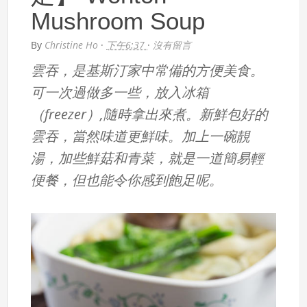
Mushroom Soup
By
Christine Ho
·
下午6:37
·
沒有留言
雲吞，是基斯汀家中常備的方便美食。
可一次過做多一些，放入冰箱
（freezer）,隨時拿出來煮。新鮮包好的
雲吞，當然味道更鮮味。加上一碗靚
湯，加些鮮菇和青菜，就是一道簡易輕
便餐，但也能令你感到飽足呢。