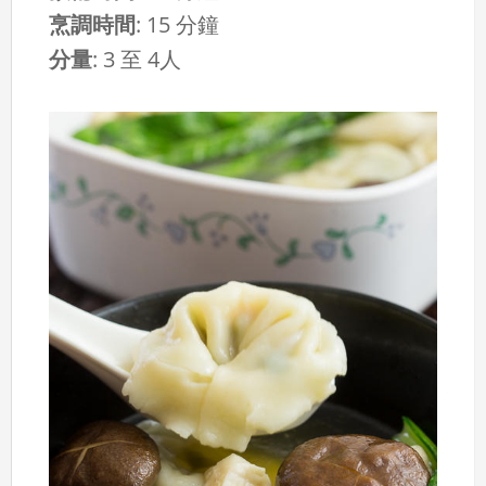
烹調時間
:
15 分鐘
分量
:
3 至 4人