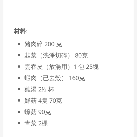
材料
:
豬肉碎 200 克
韭菜（洗淨切碎） 80克
雲吞皮（放湯用）1 包 25塊
蝦肉（已去殼） 160克
雞湯 2½ 杯
鮮菇 4隻 70克
蠔菇 90克
青菜 2棵