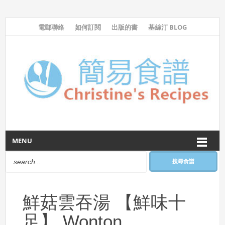
電郵聯絡
如何訂閱
出版的書
基絲汀 BLOG
MENU
搜尋食譜
鮮菇雲吞湯 【鮮味十
足】 Wonton