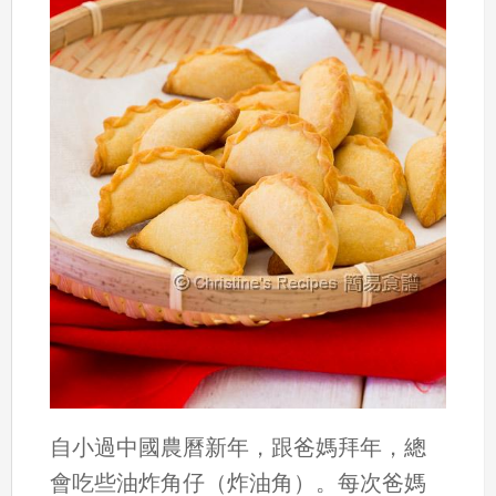
自小過中國農曆新年，跟爸媽拜年，總
會吃些油炸角仔（炸油角）。每次爸媽