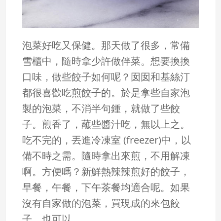
泡菜好吃又保健。那天做了很多，常備
雪櫃中，隨時拿少許做伴菜。想要換換
口味，做些餃子如何呢？囡囡和基絲汀
都很喜歡吃煎餃子的。於是拿些自家泡
製的泡菜，不消半句鍾，就做了些餃
子。煎香了，蘸些醬汁吃，無以上之。
吃不完的，丟進冷凍室 (freezer)中，以
備不時之需。隨時拿出來煎，不用解凍
啊。方便嗎？新鮮熱辣辣煎好的餃子，
早餐，午餐，下午茶餐均適合呢。如果
沒有自家做的泡菜，買現成的來包餃
子，也可以...