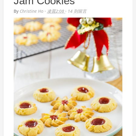
Jam Cookies
By
Christine Ho
·
凌晨2:08
·
14 則留言