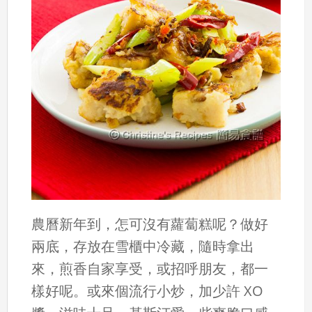
農曆新年到，怎可沒有蘿蔔糕呢？做好
兩底，存放在雪櫃中冷藏，隨時拿出
來，煎香自家享受，或招呼朋友，都一
樣好呢。或來個流行小炒，加少許 XO