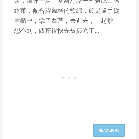
醬，滋味十足。基斯汀愛一些爽脆口感
蔬菜，配合蘿蔔糕的軟綿，於是隨手從
雪櫃中，拿了西芹，丟進去，一起炒。
想不到，西芹很快先被掃光了...
READ MORE