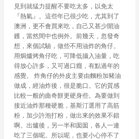
見到就猛力提醒不要吃太多，以免太
『熱氣』。這些年已很少吃，尤其到了
澳洲，更不會買來吃，自己又甚少開油
鑊，當然間中也例外。前幾天，忽發奇
想，來個試驗，做些不用油炸的角仔。
用焗爐烤角仔吃，可降低攝入油量，吃
得放心許多，又可過口癮，有點過年的
感覺。 炸角仔的外皮主要由麵粉加豬油
做成，經油炸後，很是脆口。它的質感
比較一般的曲奇餅更硬身些。為要做到
接近油炸那種硬脆，基斯汀選用了高筋
粉，加少許泡打粉，做出來的效果不錯
啊。出爐後，另一半和囡囡，各人一連
吃了三個呢。所以呢，也要小心停不了