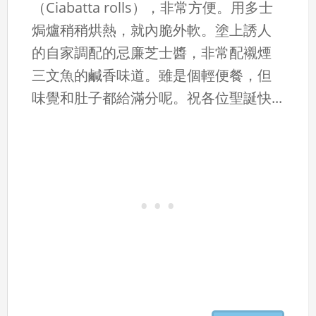
（Ciabatta rolls），非常方便。用多士
焗爐稍稍烘熱，就內脆外軟。塗上誘人
的自家調配的忌廉芝士醬，非常配襯煙
三文魚的鹹香味道。雖是個輕便餐，但
味覺和肚子都給滿分呢。祝各位聖誕快...