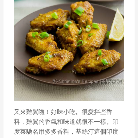
又來雞翼啦！好味小吃。很愛拌些香
料，雞翼的香氣和味道就很不一樣。印
度菜馳名用多多香料，基絲汀這個印度