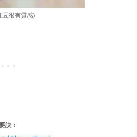
紅豆很有質感)
要訣
：