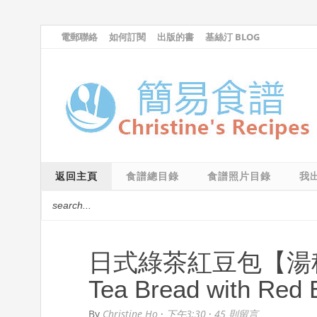
電郵聯絡
如何訂閱
出版的書
基絲汀 BLOG
返回主頁
食譜總目錄
食譜照片目錄
我
日式綠茶紅豆包【湯種法】
Tea Bread with Red B
By
Christine Ho
·
下午3:30
·
45 則留言