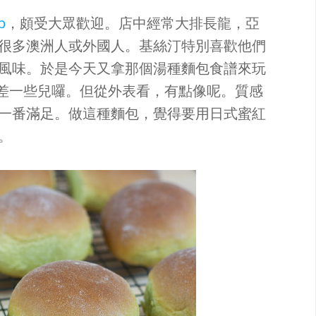
p
，頗受大眾歡迎。店中經常大排長龍，亞
很多澳洲人或外國人。基絲汀特別喜歡他們
風味。於是今天又拿那個湯種麵包食譜來玩
產的還差一些兒囉。但從外表看，有點像呢。質感
一番滿足。做這種麵包，覺得要用日式蜜紅
。