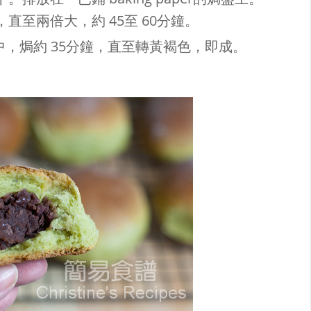
至兩倍大，約 45至 60分鐘。
的焗爐中，焗約 35分鐘，直至轉黃褐色，即成。