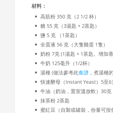
材料：
高筋粉 350 克（2 1/2 杯）
糖 55 克（3湯匙 + 2茶匙）
鹽 5 克 （1茶匙）
全蛋液 56 克（大隻雞蛋 1隻）
奶粉 7克 (1湯匙 + 1茶匙。增
牛奶 125毫升（1/2杯）
湯種 (做法參考此
食譜
，煮湯種
快速酵母（Instant Yeast）5
牛油（奶油，置室溫放軟）30克 
抹茶粉 2茶匙
蜜紅豆（自製或罐裝，份量可按個