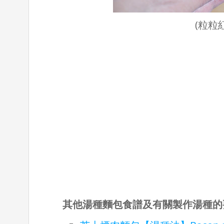
(粒粒
其他湯種麵包食譜及
有關製作湯種的