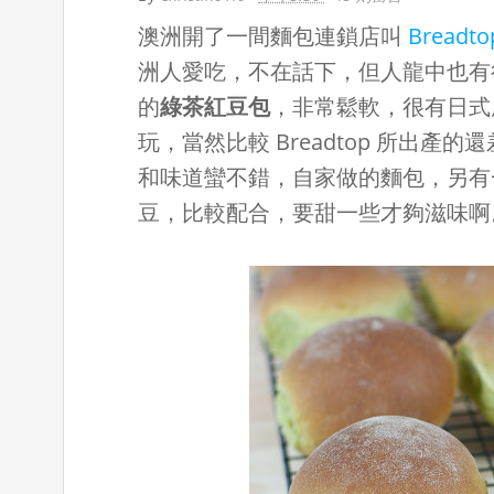
澳洲開了一間麵包連鎖店叫
Breadto
洲人愛吃，不在話下，但人龍中也有
的
綠茶紅豆包
，非常鬆軟，很有日式
玩，當然比較 Breadtop 所出
和味道蠻不錯，自家做的麵包，另有
豆，比較配合，要甜一些才夠滋味啊