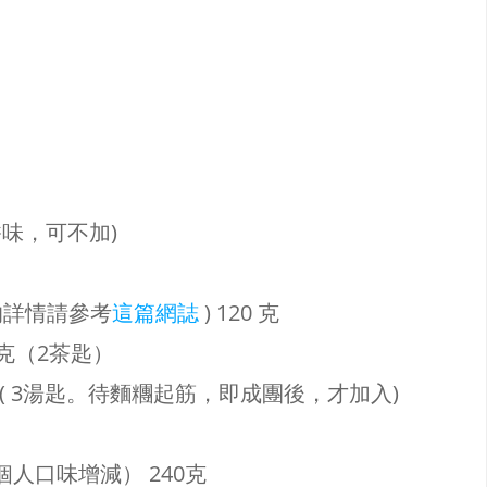
加香味，可不加)
的詳情請參考
這篇網誌
) 120 克
至6克（2茶匙）
( 3湯匙。待麵糰起筋，即成團後，才加入)
人口味增減） 240克