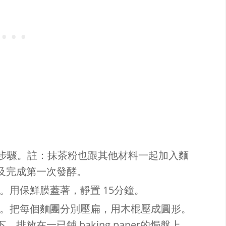
3步驟。註：抹茶粉也跟其他材料一起加入麵
及完成第一次發酵。
。用保鮮膜蓋著，靜置 15分鐘。
球。把每個麵團分別壓扁，用木棍壓成圓形。
放在一已鋪 baking paper的焗盤上。