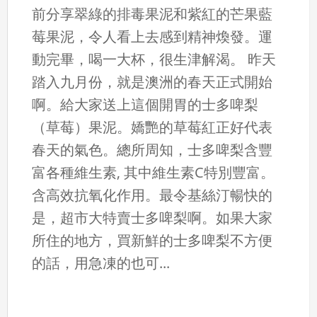
前分享翠綠的排毒果泥和紫紅的芒果藍
莓果泥，令人看上去感到精神煥發。運
動完畢，喝一大杯，很生津解渴。 昨天
踏入九月份，就是澳洲的春天正式開始
啊。給大家送上這個開胃的士多啤梨
（草莓）果泥。嬌艷的草莓紅正好代表
春天的氣色。總所周知，士多啤梨含豐
富各種維生素, 其中維生素C特別豐富。
含高效抗氧化作用。最令基絲汀暢快的
是，超市大特賣士多啤梨啊。如果大家
所住的地方，買新鮮的士多啤梨不方便
的話，用急凍的也可...