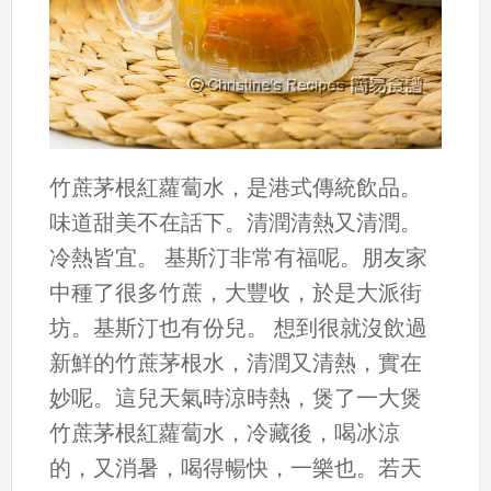
竹蔗茅根紅蘿蔔水，是港式傳統飲品。
味道甜美不在話下。清潤清熱又清潤。
冷熱皆宜。 基斯汀非常有福呢。朋友家
中種了很多竹蔗，大豐收，於是大派街
坊。基斯汀也有份兒。 想到很就沒飲過
新鮮的竹蔗茅根水，清潤又清熱，實在
妙呢。這兒天氣時涼時熱，煲了一大煲
竹蔗茅根紅蘿蔔水，冷藏後，喝冰涼
的，又消暑，喝得暢快，一樂也。若天