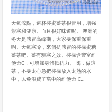
天氣涼點，這杯檸蜜薑茶很管用，增強
禦寒和健康。而且很好味道呢。 澳洲的
冬天是感冒高峰期，大家要保重保重
啊。天氣寒冷，來個抗感冒的檸檬蜜糖
薑茶吧。薑有驅寒之效。檸檬含豐富維
他命C，可增加身體抵抗力。 嗨，做這
茶，不要太心急把檸檬放入太熱的水
中，以免浪費了當中的維他命 C...