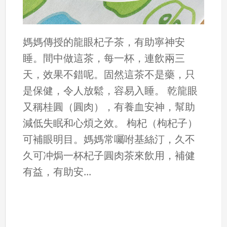
媽媽傳授的龍眼杞子茶，有助寧神安
睡。間中做這茶，每一杯，連飲兩三
天，效果不錯呢。固然這茶不是藥，只
是保健，令人放鬆，容易入睡。 乾龍眼
又稱桂圓（圓肉），有養血安神，幫助
減低失眠和心煩之效。 枸杞（枸杞子）
可補眼明目。媽媽常囑咐基絲汀，久不
久可冲焗一杯杞子圓肉茶來飲用，補健
有益，有助安...