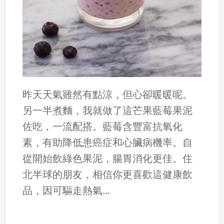
昨天天氣雖然有點涼，但心卻暖暖呢。
另一半煮麵，我就做了這芒果藍莓果泥
佐吃，一流配搭。藍莓含豐富抗氧化
素，有助降低患癌症和心臟病機率。自
從開始飲綠色果泥，腸胃消化更佳。住
北半球的朋友，相信你更喜歡這健康飲
品，因可驅走熱氣...