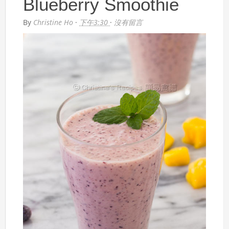
Blueberry Smoothie
By
Christine Ho
·
下午3:30
·
沒有留言