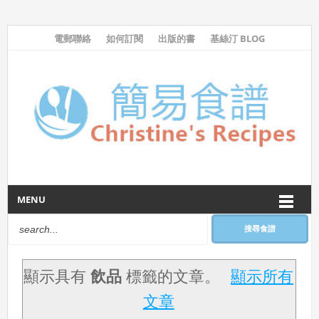
電郵聯絡
如何訂閱
出版的書
基絲汀 BLOG
MENU
搜尋食譜
顯示具有
飲品
標籤的文章。
顯示所有
文章