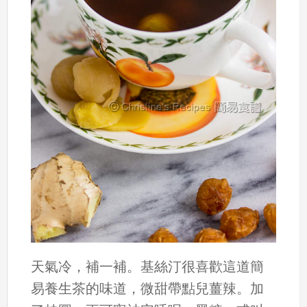
天氣冷，補一補。基絲汀很喜歡這道簡
易養生茶的味道，微甜帶點兒薑辣。加