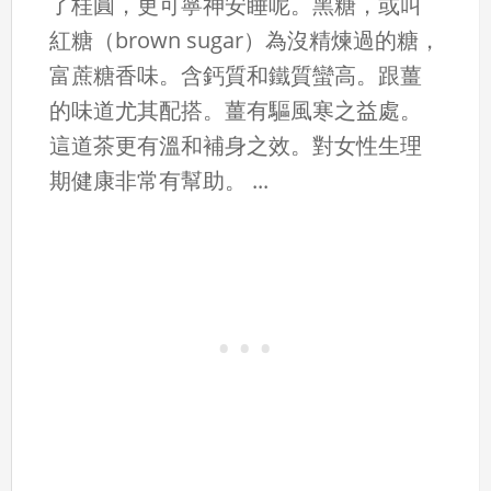
了桂圓，更可寧神安睡呢。黑糖，或叫
紅糖（brown sugar）為沒精煉過的糖，
富蔗糖香味。含鈣質和鐵質蠻高。跟薑
的味道尤其配搭。薑有驅風寒之益處。
這道茶更有溫和補身之效。對女性生理
期健康非常有幫助。 ...