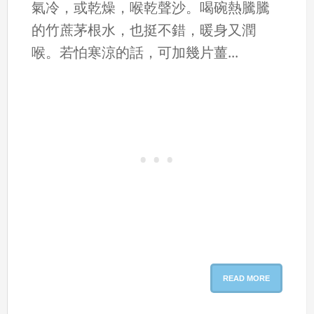
氣冷，或乾燥，喉乾聲沙。喝碗熱騰騰
的竹蔗茅根水，也挺不錯，暖身又潤
喉。若怕寒涼的話，可加幾片薑...
READ MORE