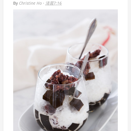
By
Christine Ho
·
清晨7:16