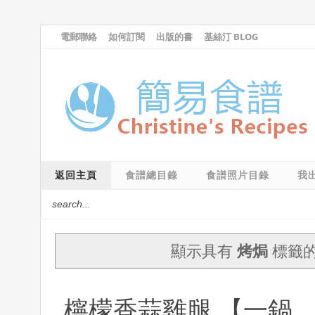
電郵聯絡
如何訂閱
出版的書
基絲汀 BLOG
返回主頁
食譜總目錄
食譜照片目錄
我
顯示具有
烤焗
標籤
檸檬香蒜雞腿 【一鍋