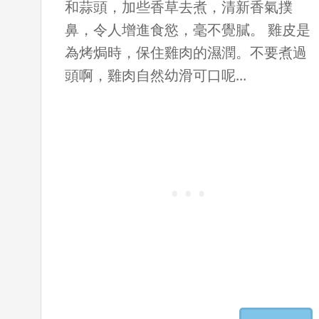
和蒜頭，加些香草去煮，清新香氣撲
鼻，令人增進食慾，毫不覺膩。 雞皮是
為烤焗時，保住雞肉的濕潤。不要煮過
頭啊，雞肉自然幼滑可口呢...