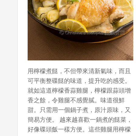
用檸檬煮餸，不但帶來清新氣味，而且
可平衡整碟餸的味道，提升吃的感受。
就如這道檸檬香蒜雞腿，檸檬跟蒜頭增
香之餘，令雞腿不感覺膩。味道很鮮
甜。只需用一個鍋子煮，原汁原味，又
簡易方便。 越來越喜歡一鍋煮的餸菜，
好像碟頭飯一樣方便。這些雞腿用檸檬