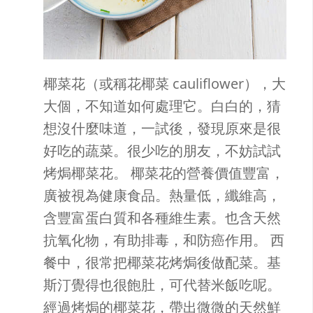
椰菜花（或稱花椰菜 cauliflower），大
大個，不知道如何處理它。白白的，猜
想沒什麼味道，一試後，發現原來是很
好吃的蔬菜。很少吃的朋友，不妨試試
烤焗椰菜花。 椰菜花的營養價值豐富，
廣被視為健康食品。熱量低，纖維高，
含豐富蛋白質和各種維生素。也含天然
抗氧化物，有助排毒，和防癌作用。 西
餐中，很常把椰菜花烤焗後做配菜。基
斯汀覺得也很飽肚，可代替米飯吃呢。
經過烤焗的椰菜花，帶出微微的天然鮮