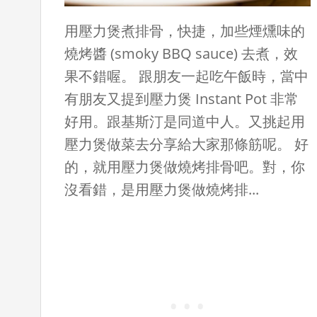
用壓力煲煮排骨，快捷，加些煙燻味的
燒烤醬 (smoky BBQ sauce) 去煮，效
果不錯喔。 跟朋友一起吃午飯時，當中
有朋友又提到壓力煲 Instant Pot 非常
好用。跟基斯汀是同道中人。又挑起用
壓力煲做菜去分享給大家那條筋呢。 好
的，就用壓力煲做燒烤排骨吧。對，你
沒看錯，是用壓力煲做燒烤排...