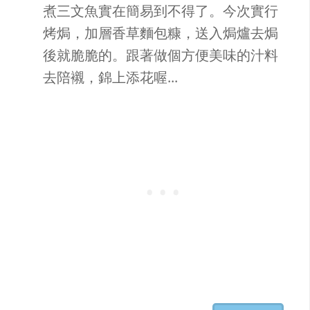
煮三文魚實在簡易到不得了。今次實行
烤焗，加層香草麵包糠，送入焗爐去焗
後就脆脆的。跟著做個方便美味的汁料
去陪襯，錦上添花喔...