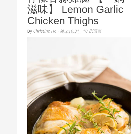
滋味】 Lemon Garlic
Chicken Thighs
By
Christine Ho
·
晚上10:31
·
10 則留言