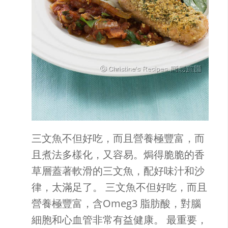
三文魚不但好吃，而且營養極豐富，而
且煮法多樣化，又容易。焗得脆脆的香
草層蓋著軟滑的三文魚，配好味汁和沙
律，太滿足了。 三文魚不但好吃，而且
營養極豐富，含Omeg3 脂肪酸，對腦
細胞和心血管非常有益健康。 最重要，